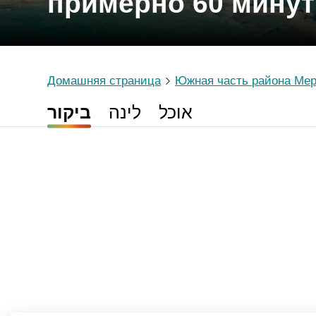
примерно 60 минут
Домашняя страница
Южная часть района Мер
אוכל
לינה
ביקור