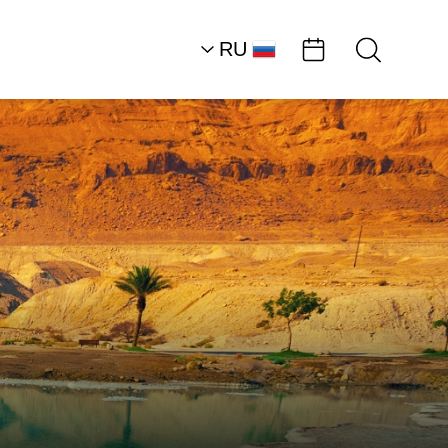
RU
AR
HE
EN
Северная часть район
Мертвого моря
Пляжи
Пляж «Неве-Мидбар