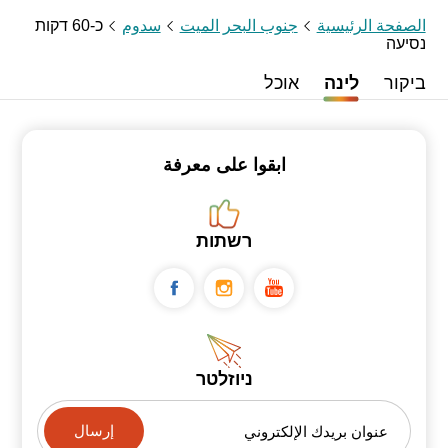
الصفحة الرئيسية
جنوب البحر الميت
سدوم
כ-60 דקות
נסיעה
ביקור
לינה
אוכל
ابقوا على معرفة
רשתות
ניוזלטר
عنوان بريدك الإلكتروني