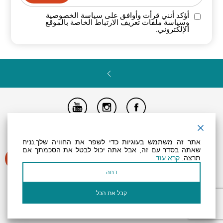
أؤكد أنني قرأت وأوافق على سياسة
الخصوصية
وسياسة ملفات تعريف الارتباط الخاصة
بالموقع
الإلكتروني.
تصريح المتاحية
النظام الداخلي
Powered by
אתר זה משתמש בעוגיות כדי לשפר את החוויה שלך.נניח
جميع الحقوق محفوظة لـ "أرض (منطقة) البحر الميت ©
שאתה בסדר עם זה, אבל אתה יכול לבטל את הסכמתך אם
תרצה.
קרא עוד
דחה
קבל את הכל