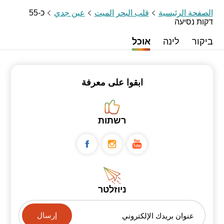
الصفحة الرئيسية
قلب البحر الميت
عين جدي
כ-55
דקות נסיעה
ביקור
לינה
אוכל
ابقوا على معرفة
רשתות
ניוזלטר
عنوان بريدك الإلكتروني