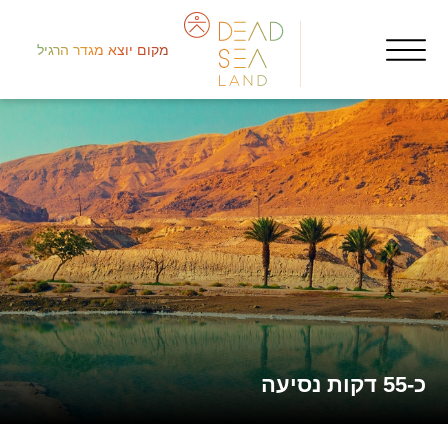
מקום יוצא מגדר הרגיל
شما
شو
شاط
כ-55 דקות נסיעה