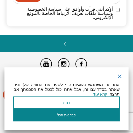
أؤكد أنني قرأت وأوافق على سياسة
الخصوصية
وسياسة ملفات تعريف الارتباط الخاصة
بالموقع
الإلكتروني.
تصريح المتاحية
النظام الداخلي
Powered by
אתר זה משתמש בעוגיות כדי לשפר את החוויה שלך.נניח
جميع الحقوق محفوظة لـ "أرض (منطقة) البحر الميت ©
שאתה בסדר עם זה, אבל אתה יכול לבטל את הסכמתך אם
תרצה.
קרא עוד
דחה
קבל את הכל