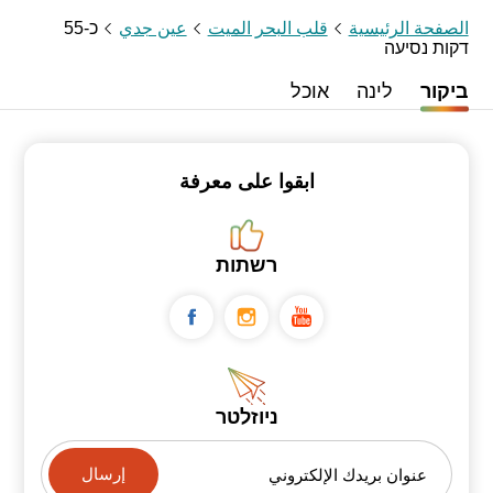
الصفحة الرئيسية
قلب البحر الميت
عين جدي
כ-55
דקות נסיעה
ביקור
לינה
אוכל
ابقوا على معرفة
רשתות
ניוזלטר
عنوان بريدك الإلكتروني