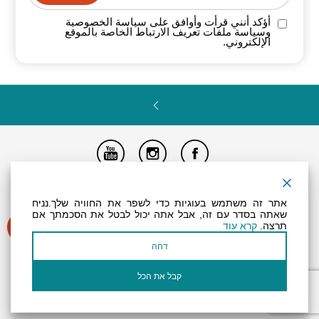
أؤكد أنني قرأت وأوافق على سياسة
الخصوصية
وسياسة ملفات تعريف الارتباط الخاصة
بالموقع
الإلكتروني.
تصريح المتاحية
النظام الداخلي
Powered by
אתר זה משתמש בעוגיות כדי לשפר את החוויה שלך.נניח
جميع الحقوق محفوظة لـ "أرض (منطقة) البحر الميت ©
שאתה בסדר עם זה, אבל אתה יכול לבטל את הסכמתך אם
תרצה.
קרא עוד
דחה
קבל את הכל