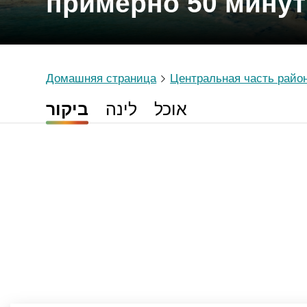
примерно 50 минут
Домашняя страница
Центральная часть райо
אוכל
לינה
ביקור