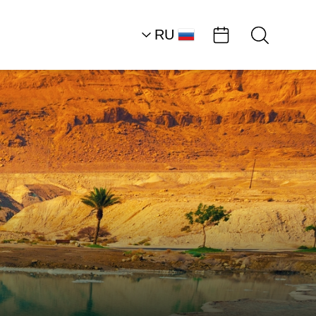
RU
AR
HE
EN
Южная часть района
Мертвого моря
Historical Ambassad
Эйн-Бокек