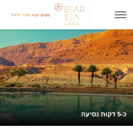
מקום יוצא מגדר הרגיל
شما
איר
أر
כ-5 דקות נסיעה