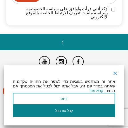
أؤكد أنني قرأت وأوافق على سياسة
الخصوصية
وسياسة ملفات تعريف الارتباط الخاصة
بالموقع
الإلكتروني.
تصريح المتاحية
النظام الداخلي
Powered by
אתר זה משתמש בעוגיות כדי לשפר את החוויה שלך.נניח
جميع الحقوق محفوظة لـ "أرض (منطقة) البحر الميت ©
שאתה בסדר עם זה, אבל אתה יכול לבטל את הסכמתך אם
תרצה.
קרא עוד
דחה
קבל את הכל