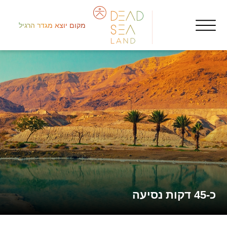
מקום יוצא מגדר הרגיל
جنو
בתי
هي
כ-45 דקות נסיעה