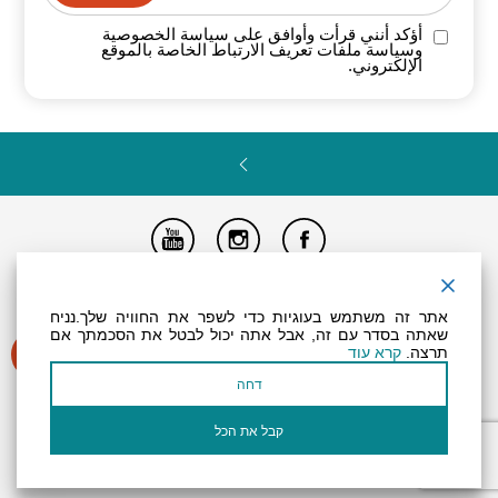
أؤكد أنني قرأت وأوافق على سياسة
الخصوصية
وسياسة ملفات تعريف الارتباط الخاصة
بالموقع
الإلكتروني.
تصريح المتاحية
النظام الداخلي
Powered by
אתר זה משתמש בעוגיות כדי לשפר את החוויה שלך.נניח
جميع الحقوق محفوظة لـ "أرض (منطقة) البحر الميت ©
שאתה בסדר עם זה, אבל אתה יכול לבטל את הסכמתך אם
תרצה.
קרא עוד
דחה
קבל את הכל