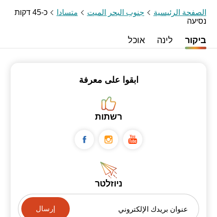
الصفحة الرئيسية
جنوب البحر الميت
متسادا
כ-45 דקות
נסיעה
ביקור
לינה
אוכל
ابقوا على معرفة
רשתות
ניוזלטר
عنوان بريدك الإلكتروني