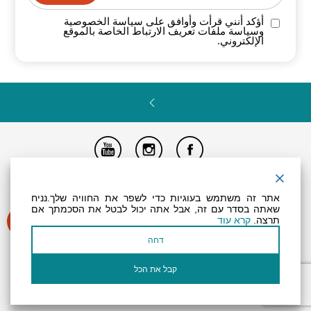
أؤكد أنني قرأت وأوافق على سياسة
الخصوصية
وسياسة ملفات تعريف الارتباط الخاصة
بالموقع
الإلكتروني.
تصريح المتاحية
النظام الداخلي
Powered by
אתר זה משתמש בעוגיות כדי לשפר את החוויה שלך.נניח
جميع الحقوق محفوظة لـ "أرض (منطقة) البحر الميت ©
שאתה בסדר עם זה, אבל אתה יכול לבטל את הסכמתך אם
תרצה.
קרא עוד
דחה
קבל את הכל