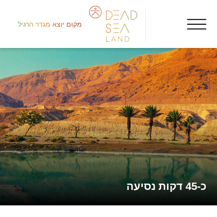
מקום יוצא מגדר הרגיל
جنو
nts
الم
כ-45 דקות נסיעה