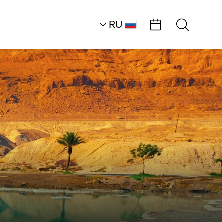
RU
AR
HE
EN
Пустынное плато
Ambassadors
Бутик-пивоварня
«Шита» («Акация»)