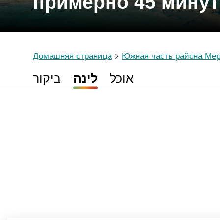
примерно 45 минут
Домашняя страница
Южная часть района Мер
אוכל
לינה
ביקור