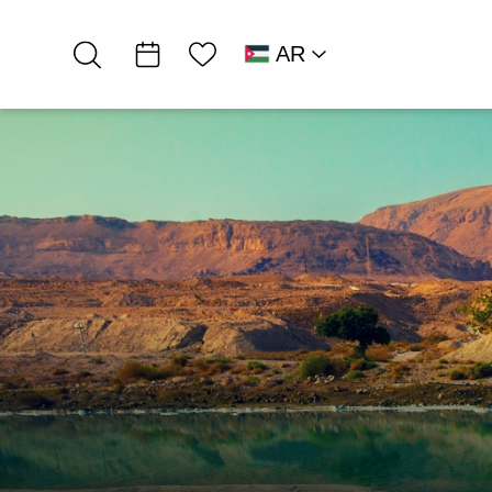
قائمة الأمنيات
AR
RU
HE
EN
شمال البحر الميت
אירוח כפרי
بنينات فيرد