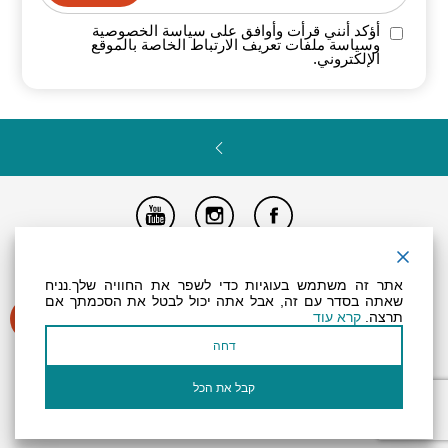
أؤكد أنني قرأت وأوافق على سياسة
الخصوصية
وسياسة ملفات تعريف الارتباط الخاصة
بالموقع
الإلكتروني.
تصريح المتاحية
النظام الداخلي
Powered by
אתר זה משתמש בעוגיות כדי לשפר את החוויה שלך.נניח
جميع الحقوق محفوظة لـ "أرض (منطقة) البحر الميت ©
שאתה בסדר עם זה, אבל אתה יכול לבטל את הסכמתך אם
תרצה.
קרא עוד
דחה
קבל את הכל