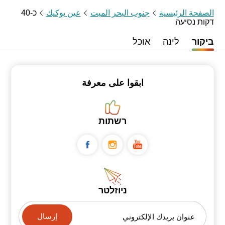
الصفحة الرئيسية
جنوب البحر الميت
عين بوكيك
כ-40
דקות נסיעה
ביקור
לינה
אוכל
ابقوا على معرفة
רשתות
ניוזלטר
عنوان بريدك الإلكتروني