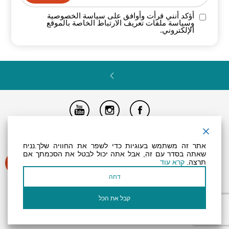
أؤكد أنني قرأت وأوافق على سياسة
الخصوصية
وسياسة ملفات تعريف الارتباط الخاصة
بالموقع
الإلكتروني.
تصريح المتاحية
النظام الداخلي
Powered by
אתר זה משתמש בעוגיות כדי לשפר את החוויה שלך.נניח
جميع الحقوق محفوظة لـ "أرض (منطقة) البحر الميت ©
שאתה בסדר עם זה, אבל אתה יכול לבטל את הסכמתך אם
תרצה.
קרא עוד
דחה
קבל את הכל