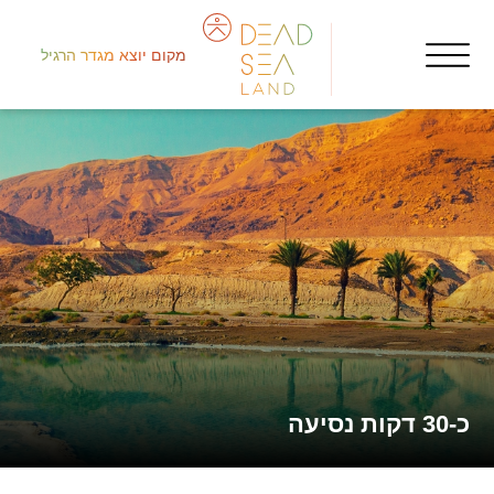
מקום יוצא מגדר הרגיל
جنو
شو
الش
כ-30 דקות נסיעה