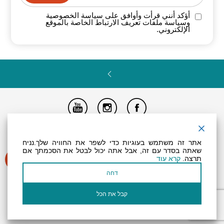
أؤكد أنني قرأت وأوافق على سياسة
الخصوصية
وسياسة ملفات تعريف الارتباط الخاصة
بالموقع
الإلكتروني.
تصريح المتاحية
النظام الداخلي
Powered by
אתר זה משתמש בעוגיות כדי לשפר את החוויה שלך.נניח
جميع الحقوق محفوظة لـ "أرض (منطقة) البحر الميت ©
שאתה בסדר עם זה, אבל אתה יכול לבטל את הסכמתך אם
תרצה.
קרא עוד
דחה
קבל את הכל