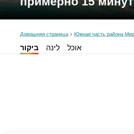
примерно 15 минут
Домашняя страница
Южная часть района Мер
אוכל
לינה
ביקור