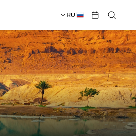
RU
AR
HE
EN
Северная часть район
Мертвого моря
отдых в деревне
Гостевой дом, Кали