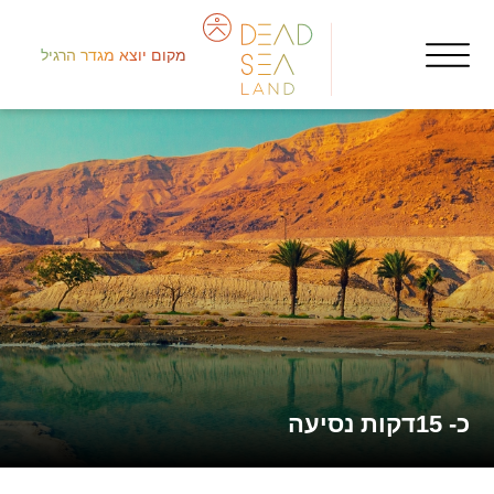
מקום יוצא מגדר הרגיל
شما
nts
است
כ- 15דקות נסיעה