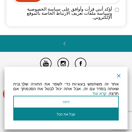
أؤكد أنني قرأت وأوافق على سياسة
الخصوصية
وسياسة ملفات تعريف الارتباط الخاصة
بالموقع
الإلكتروني.
تصريح المتاحية
النظام الداخلي
Powered by
אתר זה משתמש בעוגיות כדי לשפר את החוויה שלך.נניח
جميع الحقوق محفوظة لـ "أرض (منطقة) البحر الميت ©
שאתה בסדר עם זה, אבל אתה יכול לבטל את הסכמתך אם
תרצה.
קרא עוד
דחה
קבל את הכל