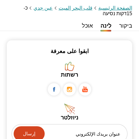
الصفحة الرئيسية
قلب البحر الميت
عين جدي
כ-
15דקות נסיעה
ביקור
לינה
אוכל
ابقوا على معرفة
רשתות
ניוזלטר
عنوان بريدك الإلكتروني