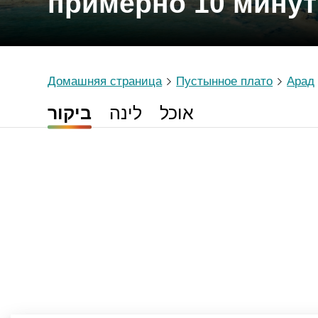
примерно 10 минут
Домашняя страница
Пустынное плато
Арад
אוכל
לינה
ביקור