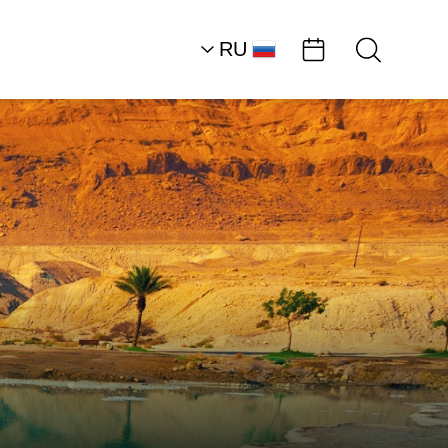
RU
AR
HE
EN
Южная часть района
Мертвого моря
Пляжи
Центральный пляж,
Хамей-Зоар