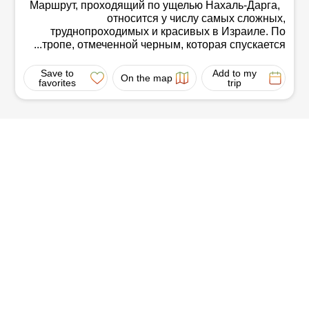
Маршрут, проходящий по ущелью Нахаль-Дарга,
относится у числу самых сложных,
труднопроходимых и красивых в Израиле. По
тропе, отмеченной черным, которая спускается...
Save to
Add to my
On the map
favorites
trip