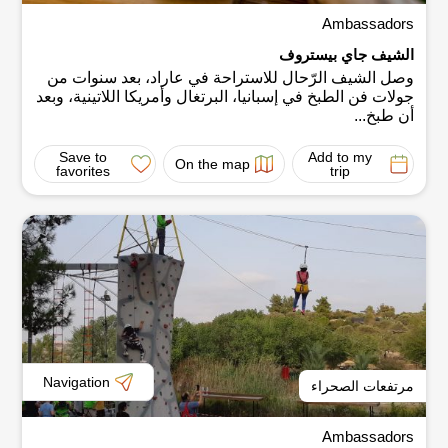
–
جولة مع قيادة لأصحاب سيارات الجيب
Ambassadors
–
جولة شروق
–
ندعوكم لاحتساء قهوة الصباح في الطبيعة
:
الشيف جاي بيستروف
https://youtu.be/3zRBVWljbVg
وصل الشيف الرّحال للاستراحة في عاراد، بعد سنوات من
جولات فن الطبخ في إسبانيا، البرتغال وأمريكا اللاتينية، وبعد
–
جولات غروب
أن طبخ...
–
جولات ضوء القمر
Save to
Add to my
On the map
favorites
trip
–
جولات تصوير
…
–
جولات سيرا على الأقدام في مسارات قصيرة وعائلية
.
–
اتباع الأعقاب في جولة عائلة ممتعة
.
– “
توصيل
”
وتزويد لوجستي للجولات في الحيّز
–
والمزيد
…
تسرُّنا أن نكون في خدمتكم
.
Navigation
مرتفعات الصحراء
Ambassadors