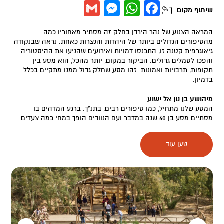
Messenger
Gmail
WhatsApp
Facebook
שיתוף
מקום
המראה הצנוע של נהר הירדן בחלק זה מסתיר מאחוריו כמה
מהסיפורים הגדולים ביותר של היהדות והנצרות כאחת. נראה שבנקודה
גיאוגרפית קטנה זו, התכנסו דמויות ואירועים שהניעו את ההיסטוריה
והפכו לסמלים גדולים. הביקור במקום, יותר מהכל, הוא מסע בין
תקופות, תרבויות ואמונות. זהו מסע שחלק גדול ממנו מתקיים בכלל
בדמיון.
מיהושע בן נון אל ישוע
המסע שלנו מתחיל, כמו סיפורים רבים, בתנ"ך. ברגע המדהים בו
מסתיים מסע בן 40 שנה במדבר ועם הנוודים הופך במחי כמה צעדים
לעם של יושבי קבע. משה נשאר מאחור, ועם ישראל נכנס אל הארץ
המובטחת, כאשר בדרך נס הירדן השוצף עוצר את מימיו ובני ישראל
טען עוד
עוברים בחרבה. על פי המסורת, הרגע הפלאי הזה התרחש ממש כאן,
במקום המכונה היום קאסר אל יהוד.
הנקודה הבאה שלנו היא בספר מלכים ב'. אליהו הנביא עולה במרכבת
אש לשמים ממש כאן, ומשאיר את הנבואה בידי הנביא אלישע. בזמנו
של אלישע מוזכר הירדן בפעם הראשונה כבעל יכולות טיהור וריפוי.
נעמן, שר הצבא של מלך ארם חולה בצרעת, ונרפא לאחר שאלישע
מטביל אותו 7 פעמים במי הירדן.