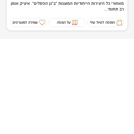
צנוע. הביקור במקום הוא חוויתי לכשעצמו, אך בשילוב עם ביקור
מאחורי כל היצירות הייחודיות המוצגות "ב"גן הפסלים". איציק אומן
בקאסר אל יהוד, הוא ממחיש איך נראו מסעות הצליינים בעבר, כאשר
רב תחומי...
כל המנזרים עדיין שקקו חיים ופעלו. אפשר בקלות לדמיין את הולכי
הרגל מגיעים את רחבת המנזר, ומכינים עצמם לחלק האחרון של המסע
הוספה לטיול שלי
על המפה
שמירה למועדפים
אל אתר הטבילה.
מסע במנהרת הזמן
אמרנו בהתחלה שהמסע הזה מתרחש ברובו הדמיון. השטח שפסענו בו
הוא מצומצם ביותר, אבל מרחבי הזמן והדמיון שעברנו, הם כמעט
אינסופיים. המחשבה שכף רגלנו דורכת במקום בו פסעו יהושע בן נון,
אליהו הנביא, אלישע, יוחנן המטביל וישוע – היא מדהימה.
על פי הנחיות משרד הבריאות, הכניסה לאתרי רשות הטבע והגנים
היא ברישום מראש בלבד דרך אתר רשות הטבע והגנים.
לפרטים:
02-6504844