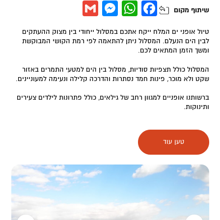
Messenger
Gmail
WhatsApp
Facebook
שיתוף
מקום
טיול אופני ים המלח ייקח אתכם במסלול ייחודי בין מצוק ההעתקים
לבין הים הנעלם. המסלול ניתן להתאמה לפי רמת הקושי המבוקשת
ומשך הזמן המתאים לכם.
המסלול כולל תצפיות סודיות, מסלול בין הים למטעי התמרים באזור
שקט ולא מוכר, פינות חמד נסתרות והדרכה קלילה ונעימה למעוניינים.
ברשותנו אופניים למגוון רחב של גילאים, כולל פתרונות לילדים צעירים
ותינוקות.
אופניים בים המלח הינה אטרקציה מעולה המאפשרת לכם הצצה
נדירה אל נופי המלח הקסומים. יהלומי מלח, נטיפי מלח, שכבות מלח
טען עוד
בים ואפילו פניני מלח.
מוזמנים אלינו לרכיבת אופניים ייחודית כאן, במקום הנמוך ביותר
בעולם.
ניתן גם ללון בסטודיו מפנק בנקודת היציאה לטיול – מתאים לזוגות,
משפחות, ימי כיף והפקות.