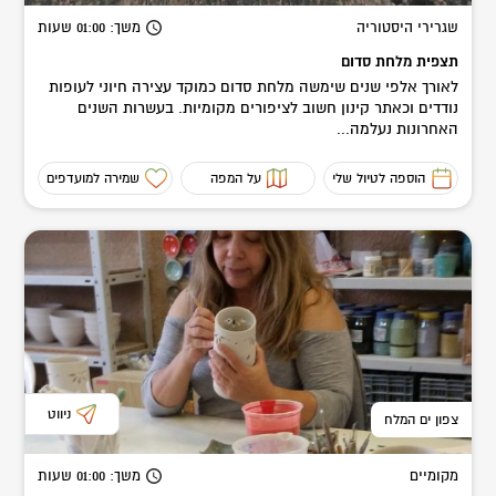
ומספקת.
שגרירי היסטוריה
משך
: 01:00
שעות
מקבלת בירושלים, בקלי"ה, צפון ים המלח ובזום.
תצפית מלחת סדום
לאורך אלפי שנים שימשה מלחת סדום כמוקד עצירה חיוני לעופות
נודדים וכאתר קינון חשוב לציפורים מקומיות. בעשרות השנים
האחרונות נעלמה...
הוספה לטיול שלי
על המפה
שמירה למועדפים
ניווט
צפון ים המלח
מקומיים
משך
: 01:00
שעות