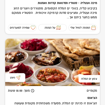
מיכה ועטליה - סטודיו וסדנאות קדרות ואמנות
בקיבוץ קליה, בנופי ים המלח הקסומים, מתגוררים ויוצרים הזוג
מיכה ועטליה, ומציעים סדנת קרמיקה איכותית. הסטודיו ממוקם
ממש בחצר ביתם אך...
הוספה לטיול שלי
על המפה
שמירה למועדפים
ניווט
צפון ים המלח
מקומיים
משך
: 01:00
שעות
הצ'אנס
הצ’אנס זו פנינת ים המלח, מסעדה משפחתית מקומית שעושה