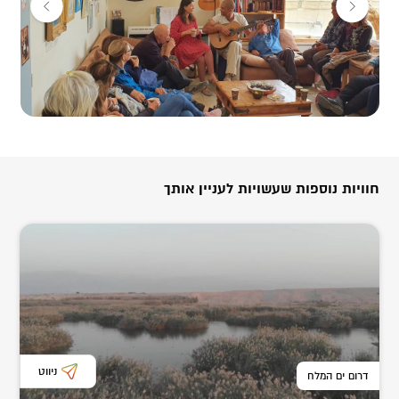
ועוד….
שירה
054-444-2589
ירון
054-439-2600
רוצים להכיר אותנו קצת? האזינו לפודקסט שהתארחנו בו.
פרק 33 – ״על בחירות ויחסים״,
אורחים שירה וירון יצחק.
בחיים אנחנו עושים הרבה בחירות, חלקן פשוטות כמו מתי לשתות את
חוויות נוספות שעשויות לעניין אותך
הקפה של הבוקר, חלקן מורכבות יותר כמו מי יהיה בן/בת הזוג שלי.
קישור לפרק המלא:
https://pod.link/1523093704
האזנתם? אנחנו סקרנים לשמוע מה חשבתם..?
שירה יצחק. יועצת זוגיות ומיניות. משלבת בין הוליסטי לאקדמאי.
גוף-רגש-מיינד-רוח.
ניווט
דרום ים המלח
מלמדת ליצור שינוי מהותי בתקשורת הזוגית, כדי לחיות באהבה עמוקה