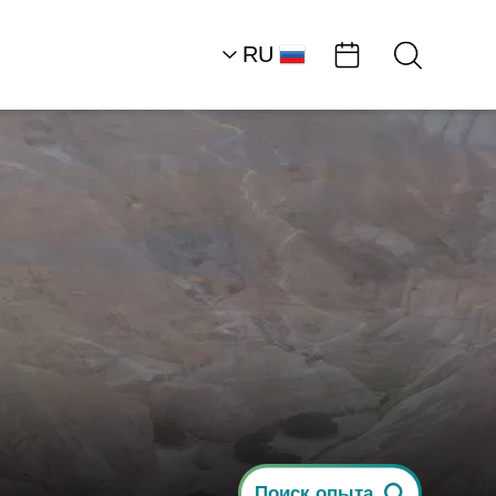
RU
AR
HE
EN
Центральная часть р
Мертвого моря
Для тела и души
Время для себя:…
Поиск опыта