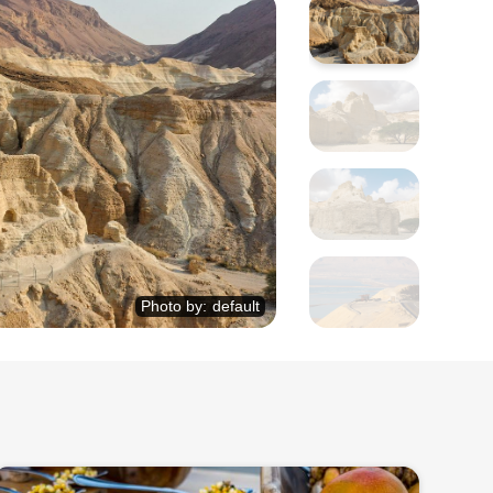
Photo by
:
default