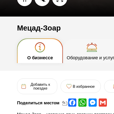
Мецад-Зоар
О бизнессе
Оборудование и услу
Добавить к
В избранное
поездке
Facebook
Whats
Mes
G
Поделиться
местом