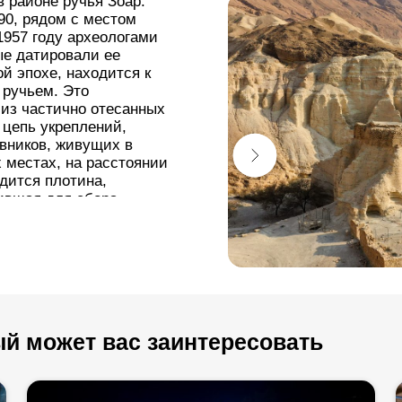
в районе ручья Зоар.
90, рядом с местом
1957 году археологами
ые датировали ее
й эпохе, находится к
 ручьем. Это
 из частично отесанных
 цепь укреплений,
вников, живущих в
 местах, на расстоянии
одится плотина,
ившая для сбора
уется живописный
оде и полюбоваться
 окруженной большими
 построил в 2011 году
одить к крепости
й может вас заинтересовать
дны Иудейская пустыня и
и устье ручья Хеймар.