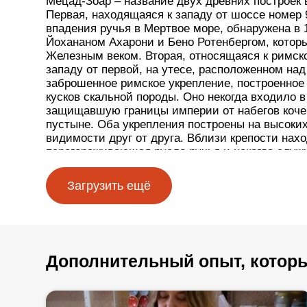
Мецад-Зоар – название двух древних построек 
Первая, находящаяся к западу от шоссе номер 
впадения ручья в Мертвое море, обнаружена в 
Йохананом Ахарони и Бено Ротенбергом, котор
Железным веком. Вторая, относящаяся к римско
западу от первой, на утесе, расположенном над
заброшенное римское укрепление, построенное
кусков скальной породы. Оно некогда входило в
защищавшую границы империи от набегов коче
пустыне. Оба укрепления построены на высоких
видимости друг от друга. Вблизи крепости нах
перегораживающая русло ручья и некогда служ
паводковых вод. В зимние месяцы здесь образ
бассейн, где можно искупаться в прохладной в
Загрузить ещё
высокими скалами и видом древней крепости,
акациями.
Для защиты туристов региональный совет Тамар
высокий железный забор, не позволяющий подх
Дополнительный опыт, которы
слишком близко. С наблюдательного пункта ви
Мертвое море, горы Израх, долина ручья Зоар 
Вход на объект бесплатный.