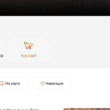
ги
Контакт
На карте
Навигация
App
senger
mail