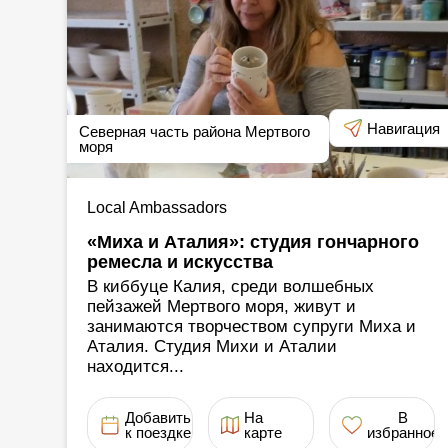
Навигация
Северная часть района Мертвого
моря
Local Ambassadors
«Миха и Аталия»: студия гончарного
ремесла и искусства
В киббуце Калия, среди волшебных
пейзажей Мертвого моря, живут и
занимаются творчеством супруги Миха и
Аталия. Студия Михи и Аталии
находится...
Добавить
На
В
к поездке
карте
избранное