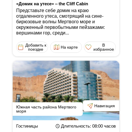
«Домик на утесе» ‒ the Cliff Cabin
Представьте себе домик на краю
отдаленного утеса, смотрящий на сине-
бирюзовые волны Мертвого море и
окруженный первобытными пейзажами:
вершинами гор, среди...
Добавить к
В
На карте
поездке
избранное
Навигация
Южная часть района Мертвого
моря
Гостиницы
Длительность
: 08:00
часов