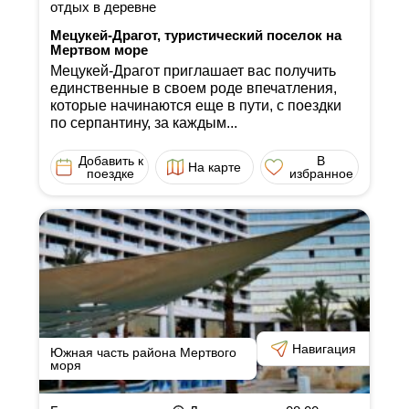
отдых в деревне
Мецукей-Драгот, туристический поселок на
Мертвом море
Мецукей-Драгот приглашает вас получить
единственные в своем роде впечатления,
которые начинаются еще в пути, с поездки
по серпантину, за каждым...
Добавить к
В
На карте
поездке
избранное
Навигация
Южная часть района Мертвого
моря