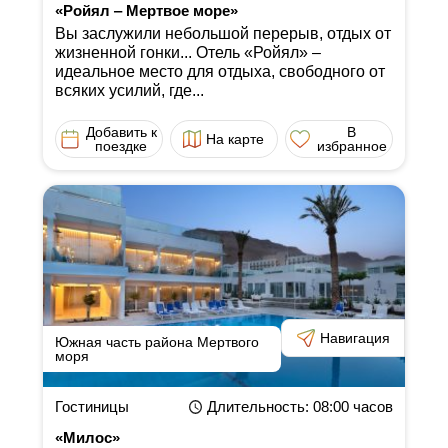
«Ройял ‒ Мертвое море»
Вы заслужили небольшой перерыв, отдых от
жизненной гонки... Отель «Ройял» ‒
идеальное место для отдыха, свободного от
всяких усилий, где...
Добавить к
В
На карте
поездке
избранное
Навигация
Южная часть района Мертвого
моря
Гостиницы
Длительность
: 08:00
часов
«Милос»