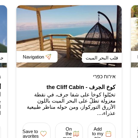
Navigation
قلب البحر الميت
جن
אירוח כפרי
ב
كوخ الجرف - the Cliff Cabin
أ
تخيّلوا كوخاً على شفا جرف، في نقطة
أ
معزولة تطلّ على البحر الميت باللون
ب
الأزرق التوركواز، ومن حوله مناظر طبيعية
ا
عذراء،...
ا
On
Add
Save to
the
to my
favorites