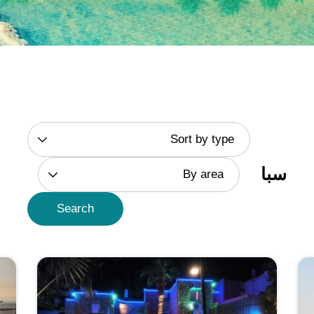
Sort by type
سبا
By area
Search