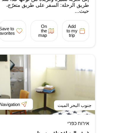
طريق الرحلة: السفر على طريق متعرّج،
حيث...
On
Add
Save to
the
to my
favorites
map
trip
Navigation
جنوب البحر الميت
אירוח כפרי