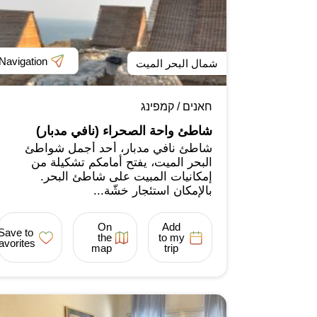
Navigation
شمال البحر الميت
חאנים / קמפינג
شاطئ واحة الصحراء (نافي مدبار)
شاطئ نافي مدبار، أحد أجمل شواطئ
البحر الميت، يفتح أمامكم تشكيلة من
إمكانيات المبيت على شاطئ البحر.
بالإمكان استئجار خشّة...
On
Add
Save to
the
to my
favorites
map
trip