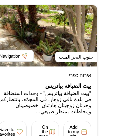
Navigation
جنوب البحر الميت
אירוח כפרי
بيت الضيافة بياتريس
"بيت الضيافة بياتريس" - وحدات استضافة
في بلدة نافي زوهار. في المجمّع، بانتظاركم
وحدتان زوجيتان هادئتان، خصوصيتان
ومحاطات بمنظر طبيعي...
On
Add
Save to
the
to my
favorites