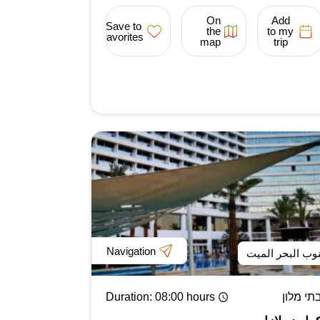
On
Add
Save to
the
to my
favorites
map
trip
Navigation
وب البحر الميت
תי מלון
: 08:00 hours
Duration