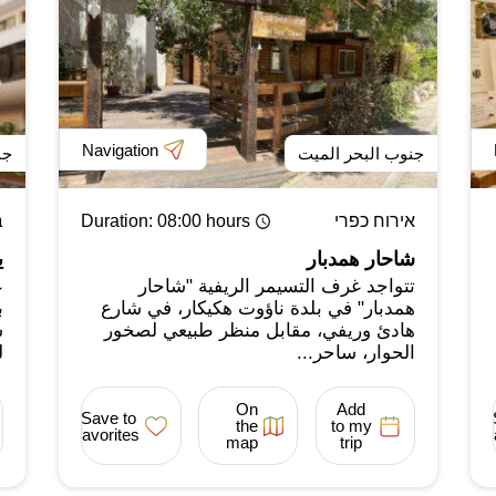
Navigation
جنوب البحر الميت
جن
אירוח כפרי
: 08:00 hours
Duration
ב
شاحار همدبار
ي
تتواجد غرف التسيمر الريفية "شاحار
ع
همدبار" في بلدة ناؤوت هكيكار، في شارع
ب
هادئ وريفي، مقابل منظر طبيعي لصخور
ش
الحوار، ساحر...
ل
On
Add
Save to
the
to my
favorites
map
trip