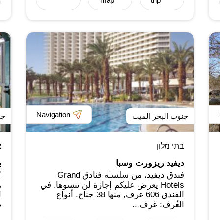
map
trip
Navigation
جنوب البحر الميت
جن
בתי מלון
א
ديفيد ريزورت وسبا
ب
فندق ديفيد، من سلسلة فنادق Grand
ك
Hotels يعرض عليكم إجازة لن تنسوها. في
ه
الفندق 606 غرف, منها 38 جناح. أنواع
ا
الغُرف: غرف...
ض