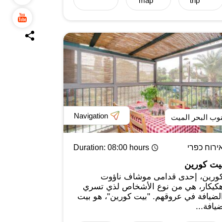
map
trip
Navigation
وب البحر الميت
ירוח כפרי
: 08:00 hours
Duration
يت كورين
ورين، إحدى قدامى موشاف ناؤوت
كيكار، هي من نوع الأشخاص لذي تسري
لضيافة في عروقهم. "بيت كورين"، هو بيت
يافة...