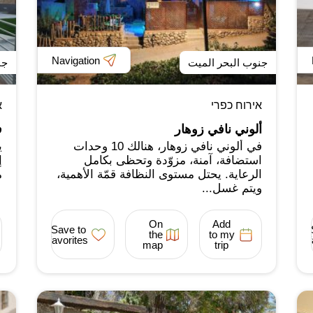
Navigation
جنوب البحر الميت
جن
אירוח כפרי
א
ألوني نافي زوهار
ف
في ألوني نافي زوهار، هنالك 10 وحدات
ي
استضافة، آمنة، مزوّدة وتحظى بكامل
إ
الرعاية. يحتل مستوى النظافة قمّة الأهمية،
م
ويتم غسل...
On
Add
Save to
the
to my
favorites
map
trip