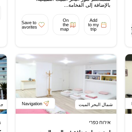
بالإضافة إلى الفخامة...
On
Add
Save to
the
to my
favorites
map
trip
Navigation
شمال البحر الميت
جن
אירוח כפרי
ב