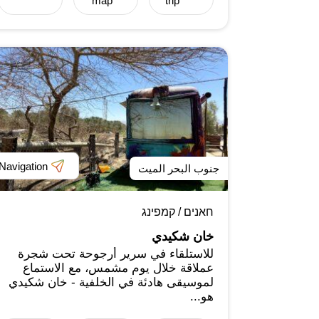
map
trip
Navigation
جنوب البحر الميت
חאנים / קמפינג
خان شكيدي
للاستلقاء في سرير أرجوحة تحت شجرة
عملاقة خلال يوم مشمس، مع الاستماع
لموسيقى هادئة في الخلفية - خان شكيدي
هو...