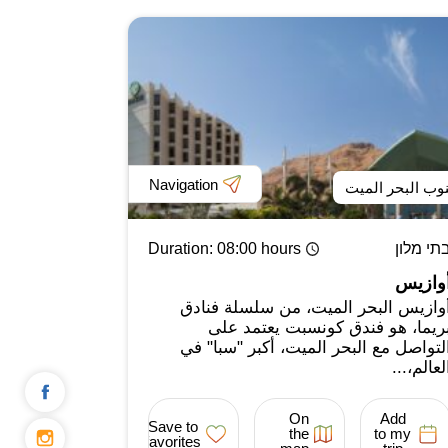
Navigation
وب البحر الميت
תי מלון
: 08:00 hours
Duration
وازيس
وازيس البحر الميت، من سلسلة فنادق
ريما، هو فندق كونسبت يعتمد على
لتواصل مع البحر الميت، أكبر "سبا" في
لعالم،...
On
Add
Save to
the
to my
favorites