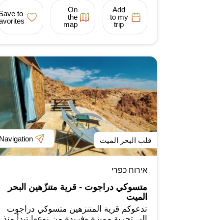
On
Add
Save to
the
to my
favorites
map
trip
Navigation
قلب البحر الميت
אירוח כפרי
متسوكي دراجوت - قرية متنزّهين البحر
الميت
تدعوكم قرية المتنزهين متسوكي دراجوت
إلى تجربة مميزة وفريدة من نوعها تبدأ منذ