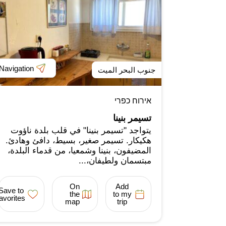
Navigation
جنوب البحر الميت
אירוח כפרי
تسيمر بنينا
يتواجد "تسيمر بنينا" في قلب بلدة ناؤوت
هكيكار. تسيمر صغير، بسيط، دافئ وهادئ.
المضيفون، بنينا وشمعيا، من قدماء البلدة،
مبتسمان ولطيفان،...
On
Add
Save to
the
to my
favorites
map
trip