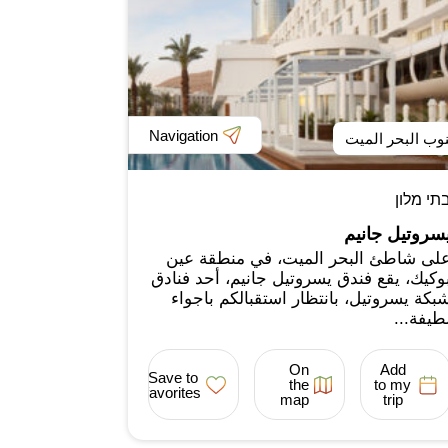
Navigation
وب البحر الميت
תי מלון
سروتيل جانيم
لى شاطئ البحر الميت، في منطقة عين
وكيك، يقع فندق يسروتيل جانيم، أحد فنادق
بكة يسروتيل، بانتظار استقبالكم باجواء
طيفة...
On
Add
Save to
the
to my
favorites
map
trip