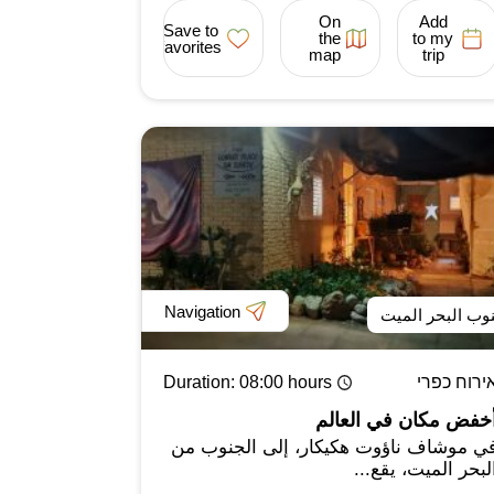
On
Add
Save to
the
to my
favorites
map
trip
Navigation
وب البحر الميت
ירוח כפרי
: 08:00 hours
Duration
خفض مكان في العالم
ي موشاف ناؤوت هكيكار، إلى الجنوب من
لبحر الميت، يقع...