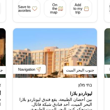
On
Add
Save to
the
to my
favorites
map
trip
Navigation
جنوب البحر الميت
جن
בתי מלון
א
ليوناردو بلازا
أ
بين أحضان الطبيعة، يقع فندق ليوناردو بلازا
ف
البحر الميت، أحد فنادق شبكة فاتال.
ا
ستمنحكم كنوز البحر الميت الطبيعية،