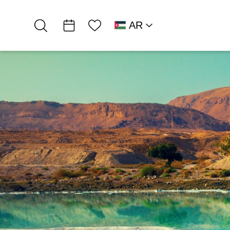
قائمة الأمنيات
AR
RU
HE
EN
قلب البحر الميت
פעילויות מחוץ לקופסא
داني أفيك، جولات…