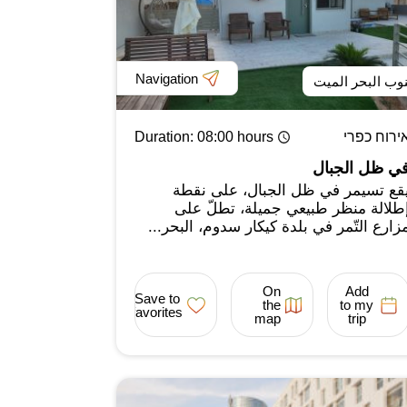
Navigation
وب البحر الميت
ירוח כפרי
: 08:00 hours
Duration
ي ظل الجبال
قع تسيمر في ظل الجبال، على نقطة
طلالة منظر طبيعي جميلة، تطلّ على
زارع التّمر في بلدة كيكار سدوم، البحر...
On
Add
Save to
the
to my
favorites
map
trip