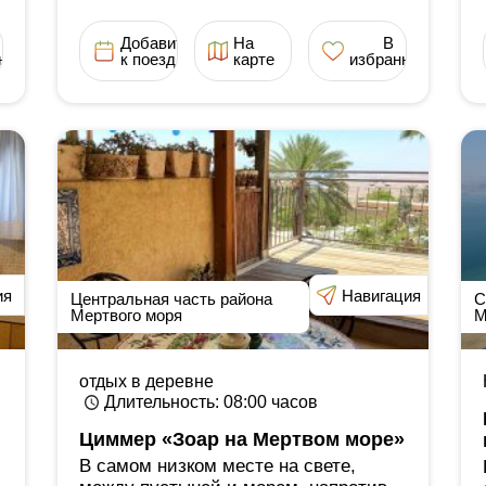
Добавить
На
В
ное
к поездке
карте
избранное
ия
Навигация
Центральная часть района
С
Мертвого моря
М
отдых в деревне
Длительность
: 08:00
часов
Циммер «Зоар на Мертвом море»
В самом низком месте на свете,