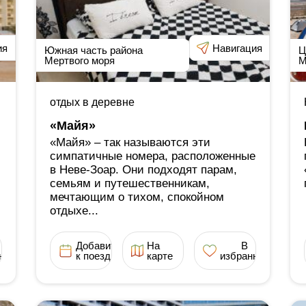
ия
Навигация
Южная часть района
Ц
Мертвого моря
М
отдых в деревне
«Майя»
«Майя» ‒ так называются эти
симпатичные номера, расположенные
в Неве-Зоар. Они подходят парам,
семьям и путешественникам,
мечтающим о тихом, спокойном
отдыхе...
Добавить
На
В
ное
к поездке
карте
избранное