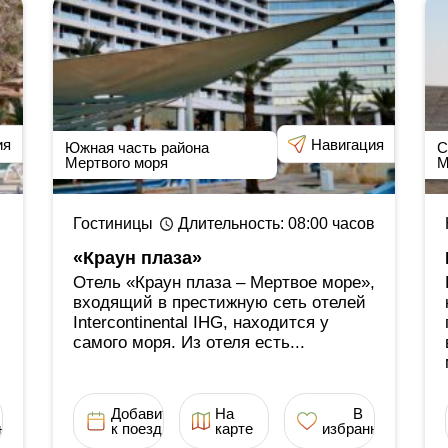
ия
Навигация
Южная часть района
С
Мертвого моря
М
Гостиницы
Длительность
: 08:00
часов
«Краун плаза»
Отель «Краун плаза ‒ Мертвое море»,
входящий в престижную сеть отелей
Intercontinental IHG, находится у
самого моря. Из отеля есть...
Добавить
На
В
ное
к поездке
карте
избранное