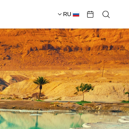
RU
AR
HE
EN
Historical Ambassad
وادي المربعات (درجا)