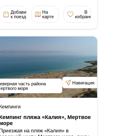
Добавить
На
В
к поездке
карте
избранное
Навигация
еверная часть района
ертвого моря
Кемпинги
Кемпинг пляжа «Калия», Мертвое
море
Приезжая на пляж «Калия» в