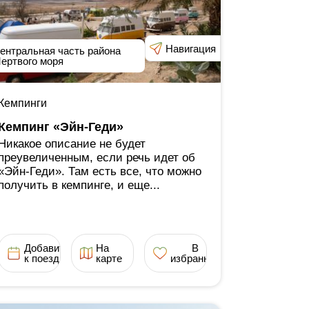
Навигация
ентральная часть района
ертвого моря
Кемпинги
Кемпинг «Эйн-Геди»
Никакое описание не будет
преувеличенным, если речь идет об
«Эйн-Геди». Там есть все, что можно
получить в кемпинге, и еще...
Добавить
На
В
к поездке
карте
избранное