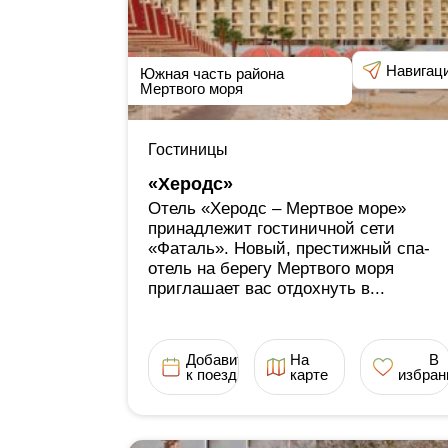
Навигац
Южная часть района
Мертвого моря
Гостиницы
«Херодс»
Отель «Херодс ‒ Мертвое море»
принадлежит гостиничной сети
«Фаталь». Новый, престижный спа-
отель на берегу Мертвого моря
приглашает вас отдохнуть в...
Добавить
На
В
к поездке
карте
избран