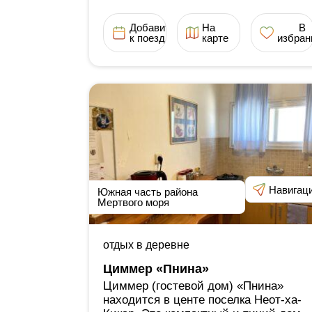
Добавить
На
В
к поездке
карте
избран
Навигац
Южная часть района
Мертвого моря
отдых в деревне
Циммер «Пнина»
Циммер (гостевой дом) «Пнина»
находится в центе поселка Неот-ха-