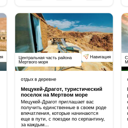
ия
Навигация
Центральная часть района
С
Мертвого моря
М
отдых в деревне
Мецукей-Драгот, туристический
поселок на Мертвом море
Мецукей-Драгот приглашает вас
получить единственные в своем роде
х
впечатления, которые начинаются
еще в пути, с поездки по серпантину,
за каждым...