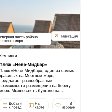
Навигация
еверная часть района
ертвого моря
Кемпинги
Пляж «Неве-Мидбар»
Пляж «Неве-Мидбар», один из самых
красивых на Мертвом море,
предлагает разнообразные
возможности размещения на берегу
моря. Можно снять бунгало на...
Добавить
На
В
к поездке
карте
избранное