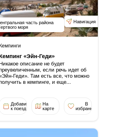
Навигация
ентральная часть района
ертвого моря
Кемпинги
Кемпинг «Эйн-Геди»
Никакое описание не будет
преувеличенным, если речь идет об
«Эйн-Геди». Там есть все, что можно
получить в кемпинге, и еще...
Добавить
На
В
к поездке
карте
избранное