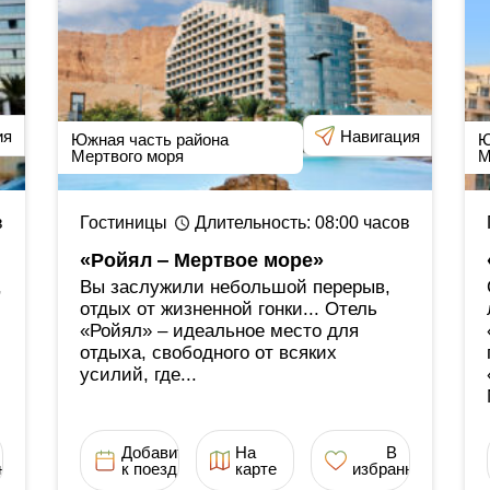
ия
Навигация
Южная часть района
Ю
Мертвого моря
М
в
Гостиницы
Длительность
: 08:00
часов
«Ройял ‒ Мертвое море»
,
Вы заслужили небольшой перерыв,
отдых от жизненной гонки... Отель
«Ройял» ‒ идеальное место для
отдыха, свободного от всяких
усилий, где...
Добавить
На
В
ное
к поездке
карте
избранное