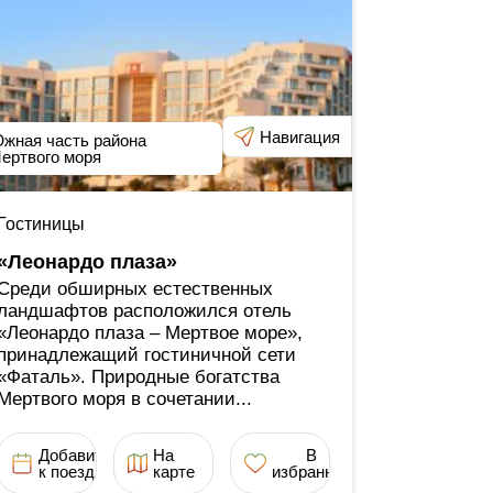
Навигация
жная часть района
ертвого моря
Гостиницы
«Леонардо плаза»
Среди обширных естественных
ландшафтов расположился отель
«Леонардо плаза ‒ Мертвое море»,
принадлежащий гостиничной сети
«Фаталь». Природные богатства
Мертвого моря в сочетании...
Добавить
На
В
к поездке
карте
избранное