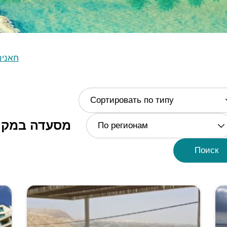
חאנים
Сортировать по типу
מסעדה במקו
По регионам
Поиск