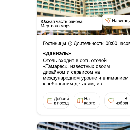
Навигац
Южная часть района
Мертвого моря
Гостиницы
Длительность
: 08:00
часо
«Даниэль»
Отель входит в сеть отелей
«Тамарес», известных своим
дизайном и сервисом на
международном уровне и вниманием
к небольшим деталям, из...
Добавить
На
В
к поездке
карте
избран