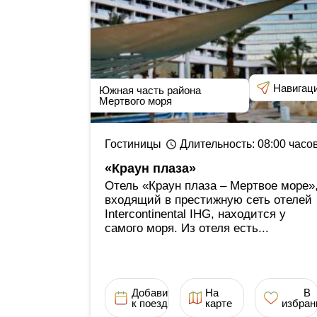
Навигац
Южная часть района
Мертвого моря
Гостиницы
Длительность
: 08:00
часо
«Краун плаза»
Отель «Краун плаза ‒ Мертвое море»
входящий в престижную сеть отелей
Intercontinental IHG, находится у
самого моря. Из отеля есть...
Добавить
На
В
к поездке
карте
избран