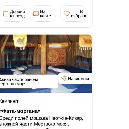
Добавить
На
В
к поездке
карте
избранное
Навигация
жная часть района
ертвого моря
Кемпинги
«Фата-моргана»
Среди полей мошава Неот-ха-Кикар,
в южной части Мертвого моря,