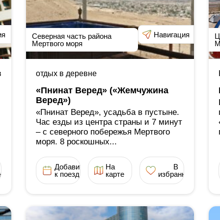
ия
Навигация
Северная часть района
Ц
Мертвого моря
М
в
отдых в деревне
«Пнинат Веред» («Жемчужина
Веред»)
«Пнинат Веред», усадьба в пустыне.
Час езды из центра страны и 7 минут
‒ с северного побережья Мертвого
моря. 8 роскошных...
Добавить
На
В
ное
к поездке
карте
избранное