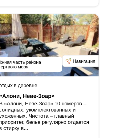
Навигация
жная часть района
ертвого моря
отдых в деревне
«Алони, Неве-Зоар»
В «Алони, Неве-Зоар» 10 номеров ‒
солидных, укомплектованных и
ухоженных. Чистота ‒ главный
приоритет, белье регулярно отдается
в стирку в...