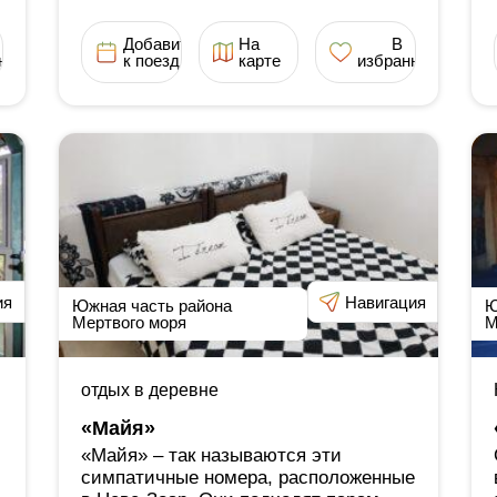
Добавить
На
В
ное
к поездке
карте
избранное
ия
Навигация
Южная часть района
Ю
Мертвого моря
М
отдых в деревне
«Майя»
«Майя» ‒ так называются эти
симпатичные номера, расположенные