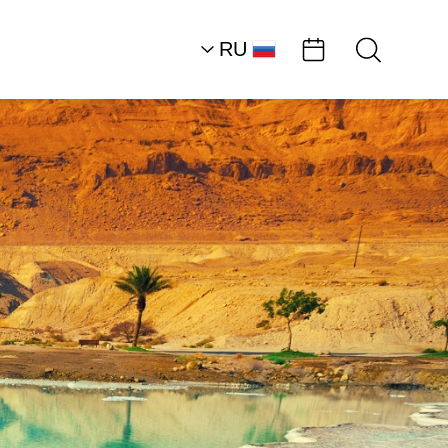
RU
AR
HE
EN
Южная часть района
Мертвого моря
отдых в деревне
Циммер «Дора»