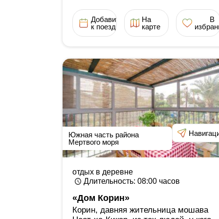
Добавить
На
В
к поездке
карте
избран
Навигац
Южная часть района
Мертвого моря
отдых в деревне
Длительность
: 08:00
часов
«Дом Корин»
Корин, давняя жительница мошава