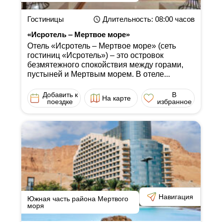
Гостиницы
Длительность
: 08:00
часов
«Исротель ‒ Мертвое море»
Отель «Исротель ‒ Мертвое море» (сеть
гостиниц «Исротель») ‒ это островок
безмятежного спокойствия между горами,
пустыней и Мертвым морем. В отеле...
Добавить к
В
На карте
поездке
избранное
Навигация
Южная часть района Мертвого
моря