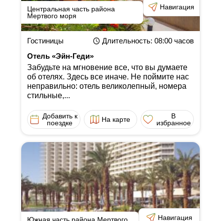
Навигация
Центральная часть района
Мертвого моря
Гостиницы
Длительность
: 08:00
часов
Отель «Эйн-Геди»
Забудьте на мгновение все, что вы думаете
об отелях. Здесь все иначе. Не поймите нас
неправильно: отель великолепный, номера
стильные,...
Добавить к
В
На карте
поездке
избранное
Навигация
Южная часть района Мертвого