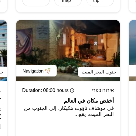
map
trip
Navigation
جنوب البحر الميت
جن
אירוח כפרי
: 08:00 hours
Duration
ב
أخفض مكان في العالم
ك
في موشاف ناؤوت هكيكار، إلى الجنوب من
ي
البحر الميت، يقع...
ف
إ