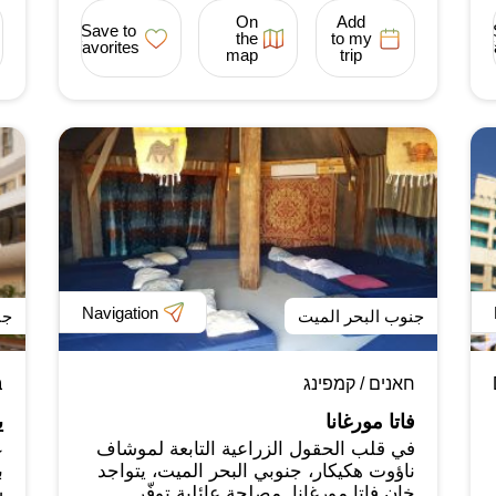
On
Add
Save to
the
to my
favorites
map
trip
Navigation
جنوب البحر الميت
جن
חאנים / קמפינג
ב
فاتا مورغانا
ي
في قلب الحقول الزراعية التابعة لموشاف
ع
ناؤوت هكيكار، جنوبي البحر الميت، يتواجد
ب
خان فاتا مورغانا. مصلحة عائلية توفّر
ش