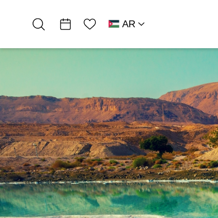
قائمة الأمنيات
AR
RU
HE
EN
شمال البحر الميت
חאנים / קמפינג
شاطئ واحة الصحراء…