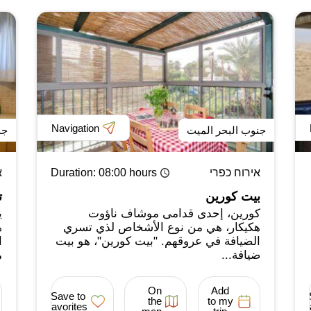
Navigation
جنوب البحر الميت
جن
אירוח כפרי
: 08:00 hours
Duration
א
بيت كورين
ت
كورين، إحدى قدامى موشاف ناؤوت
ي
هكيكار، هي من نوع الأشخاص لذي تسري
ه
الضيافة في عروقهم. "بيت كورين"، هو بيت
ا
ضيافة...
م
On
Add
Save to
the
to my
favorites