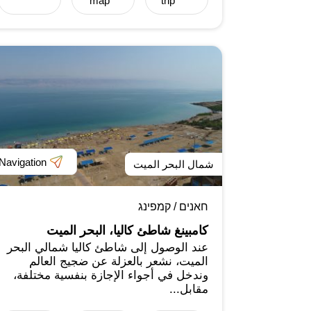
map
trip
Navigation
شمال البحر الميت
חאנים / קמפינג
كامبينغ شاطئ كاليا، البحر الميت
عند الوصول إلى شاطئ كاليا شمالي البحر
الميت، نشعر بالعزلة عن ضجيج العالم
وندخل في أجواء الإجازة بنفسية مختلفة،
مقابل...