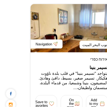
Navigation
وب البحر الميت
ירוח כפרי
سيمر بنينا
تواجد "تسيمر بنينا" في قلب بلدة ناؤوت
كيكار. تسيمر صغير، بسيط، دافئ وهادئ.
لمضيفون، بنينا وشمعيا، من قدماء البلدة،
بتسمان ولطيفان،...
On
Add
Save to
the
to my
favorites