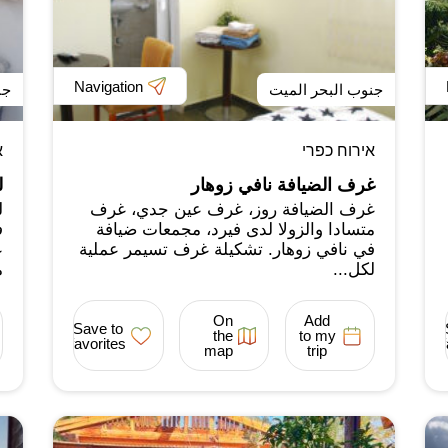
Navigation
جنوب البحر الميت
جن
אירוח כפרי
א
غرف الضيافة نافي زوهار
ل
غرف الضيافة روز، غرف عين جدي، غرف
ل
متسادا والزولا لدى فيرد، مجمعات ضيافة
ف
في نافي زوهار. تشكيلة غرف تسيمر عملية
ع
لكل...
م
On
Add
Save to
the
to my
favorites
map
trip