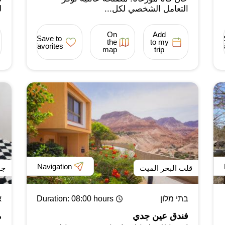
التعامل الشخصي لكل...
ل
On
Add
Save to
the
to my
favorites
map
trip
Navigation
قلب البحر الميت
جن
בתי מלון
: 08:00 hours
Duration
א
فندق عين جدي
م