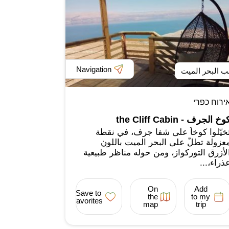
Navigation
ب البحر الميت
ירוח כפרי
وخ الجرف - the Cliff Cabin
خيّلوا كوخاً على شفا جرف، في نقطة
عزولة تطلّ على البحر الميت باللون
لأزرق التوركواز، ومن حوله مناظر طبيعية
ذراء،...
On
Add
Save to
the
to my
favorites
map
trip