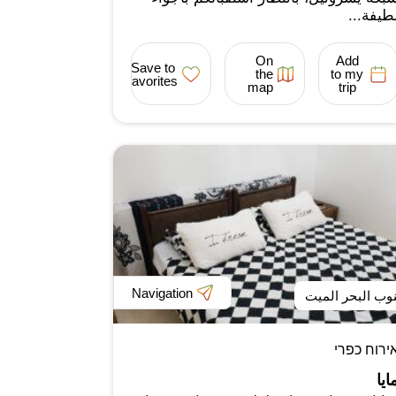
طيفة...
On
Add
Save to
the
to my
favorites
map
trip
Navigation
وب البحر الميت
ירוח כפרי
ايا