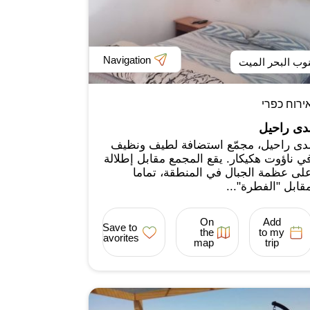
Navigation
وب البحر الميت
ירוח כפרי
دى راحيل
دى راحيل، مجمّع استضافة لطيف ونظيف
ي ناؤوت هكيكار. يقع المجمع مقابل إطلالة
لى عظمة الجبال في المنطقة، تماما
قابل "الفطرة"...
On
Add
Save to
the
to my
favorites
map
trip