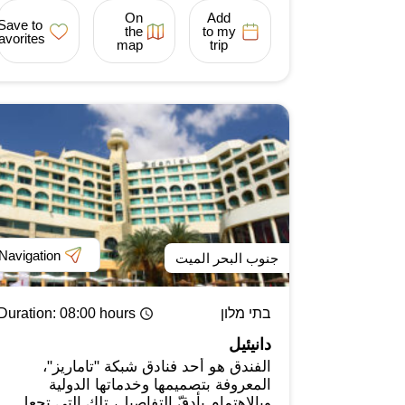
On
Add
Save to
the
to my
favorites
map
trip
Navigation
جنوب البحر الميت
בתי מלון
: 08:00 hours
Duration
دانيئيل
الفندق هو أحد فنادق شبكة "تاماريز"،
المعروفة بتصميمها وخدماتها الدولية
وبالاهتمام بأدقّ التفاصيل، تلك التي تجعل