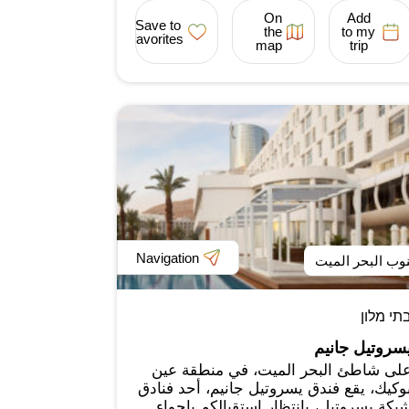
On
Add
Save to
the
to my
favorites
map
trip
Navigation
وب البحر الميت
תי מלון
سروتيل جانيم
لى شاطئ البحر الميت، في منطقة عين
وكيك، يقع فندق يسروتيل جانيم، أحد فنادق
بكة يسروتيل، بانتظار استقبالكم باجواء