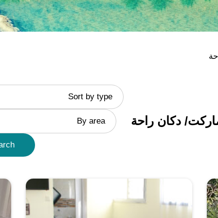
حة
Sort by type
اركت/ دكان راحة
By area
arch