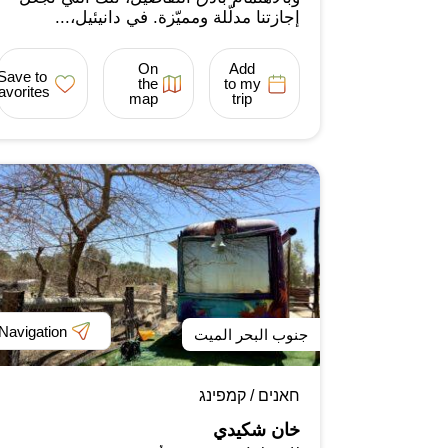
إجازتنا مدلّلة ومميّزة. في دانيئيل،...
On
Add
Save to
the
to my
favorites
map
trip
Navigation
جنوب البحر الميت
חאנים / קמפינג
خان شكيدي