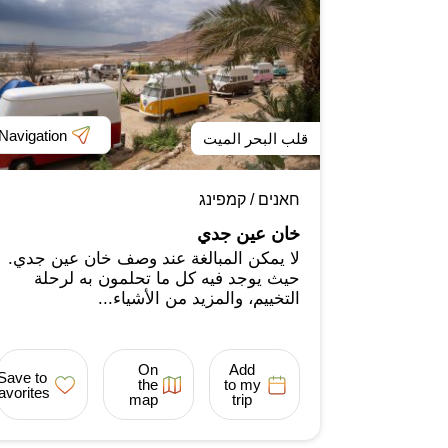
Navigation
قلب البحر الميت
חאנים / קמפינג
خان عين جدي
لا يمكن المبالغة عند وصف خان عين جدي.
حيث يوجد فيه كل ما تحلمون به لرحلة
التخييم، والمزيد من الأشياء...
On
Add
Save to
the
to my
favorites
map
trip