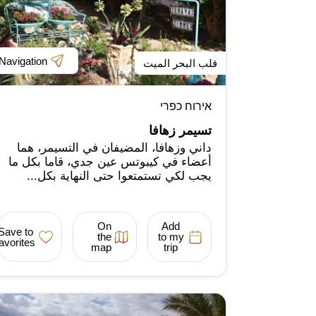
Navigation
قلب البحر الميت
אירוח כפרי
تسيمر زهافا
داني وزهافا، المضيفان في التسيمر، هما
أعضاء في كيبوتس عين جدي، قاما بكل ما
يجب لكي تستمتعوا حتى النهاية بكل...
On
Add
Save to
the
to my
favorites
map
trip