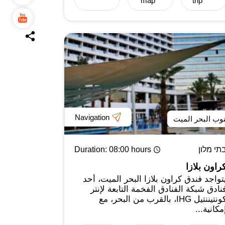
map
trip
Navigation
وب البحر الميت
תי מלון
: 08:00 hours
Duration
راون بلازا
تواجد فندق كراون بلازا البحر الميت، أحد
نادق شبكة الفنادق الفخمة التابعة لإنتر
كونتيننتيل IHG، بالقرب من البحر، مع
مكانية...