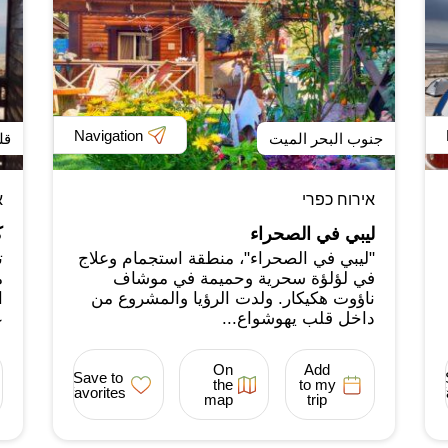
Navigation
جنوب البحر الميت
قل
אירוח כפרי
א
ليبي في الصحراء
ك
"ليبي في الصحراء"، منطقة استجمام وعلاج
ت
في لؤلؤة سحرية وحميمة في موشاف
م
ناؤوت هكيكار. ولدت الرؤيا والمشروع من
ا
داخل قلب يهوشواع...
ع
On
Add
Save to
the
to my
favorites
map
trip