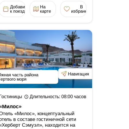
Добавить
На
В
к поездке
карте
избранное
Навигация
жная часть района
ертвого моря
Гостиницы
Длительность
: 08:00
часов
«Милос»
Отель «Милос», концептуальный
отель в составе гостиничной сети
«Херберт Сэмуэл», находится на