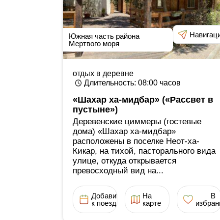
Навигац
Южная часть района
Мертвого моря
отдых в деревне
Длительность
: 08:00
часов
«Шахар ха-мидбар» («Рассвет в
пустыне»)
Деревенские циммеры (гостевые
дома) «Шахар ха-мидбар»
расположены в поселке Неот-ха-
Кикар, на тихой, пасторального вида
улице, откуда открывается
превосходный вид на...
Добавить
На
В
к поездке
карте
избран