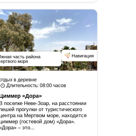
Навигация
жная часть района
ертвого моря
отдых в деревне
Длительность
: 08:00
часов
Циммер «Дора»
В поселке Неве-Зоар, на расстоянии
пешей прогулки от туристического
центра на Мертвом море, находится
циммер (гостевой дом) «Дора».
«Дора» ‒ это...