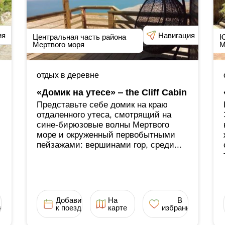
ия
Навигация
Центральная часть района
Ю
Мертвого моря
М
отдых в деревне
«Домик на утесе» ‒ the Cliff Cabin
Представьте себе домик на краю
отдаленного утеса, смотрящий на
сине-бирюзовые волны Мертвого
море и окруженный первобытными
пейзажами: вершинами гор, среди...
Добавить
На
В
ное
к поездке
карте
избранное