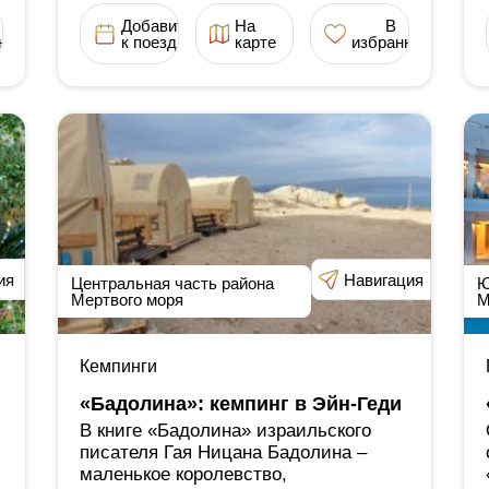
Добавить
На
В
ное
к поездке
карте
избранное
ия
Навигация
Центральная часть района
Ю
Мертвого моря
М
Кемпинги
«Бадолина»: кемпинг в Эйн-Геди
В книге «Бадолина» израильского
писателя Гая Ницана Бадолина ‒
маленькое королевство,