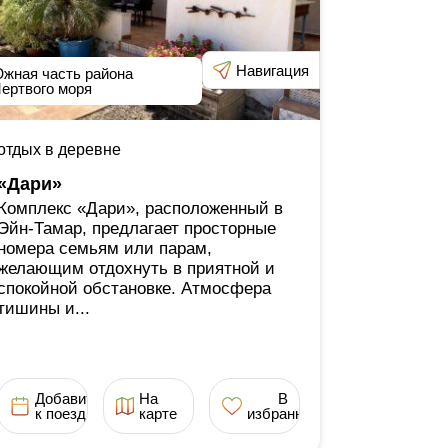
Навигация
жная часть района
ертвого моря
отдых в деревне
«Дари»
Комплекс «Дари», расположенный в
Эйн-Тамар, предлагает просторные
номера семьям или парам,
желающим отдохнуть в приятной и
спокойной обстановке. Атмосфера
тишины и...
Добавить
На
В
к поездке
карте
избранное