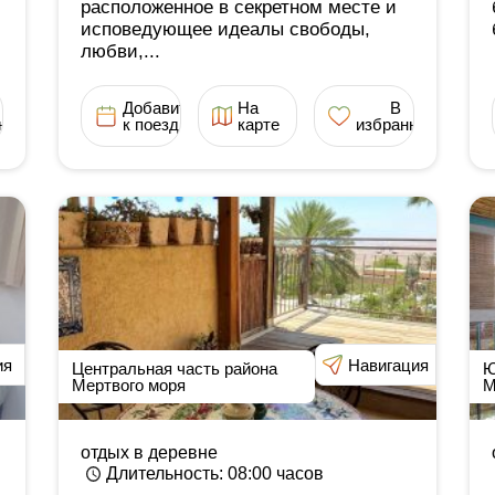
расположенное в секретном месте и
исповедующее идеалы свободы,
любви,...
Добавить
На
В
ное
к поездке
карте
избранное
ия
Навигация
Центральная часть района
Ю
Мертвого моря
М
отдых в деревне
Длительность
: 08:00
часов