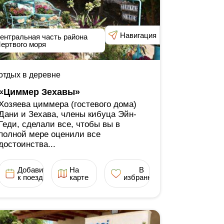
Навигация
ентральная часть района
ертвого моря
отдых в деревне
«Циммер Зехавы»
Хозяева циммера (гостевого дома)
Дани и Зехава, члены кибуца Эйн-
Геди, сделали все, чтобы вы в
полной мере оценили все
достоинства...
Добавить
На
В
к поездке
карте
избранное