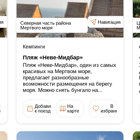
ия
Навигация
Северная часть района
Ц
Мертвого моря
М
Кемпинги
Пляж «Неве-Мидбар»
Пляж «Неве-Мидбар», один из самых
красивых на Мертвом море,
предлагает разнообразные
возможности размещения на берегу
моря. Можно снять бунгало на...
Добавить
На
В
ное
к поездке
карте
избранное