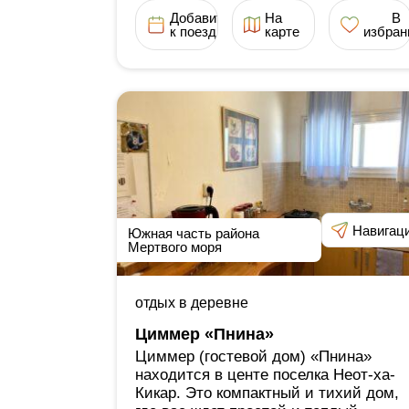
Добавить
На
В
к поездке
карте
избран
Навигац
Южная часть района
Мертвого моря
отдых в деревне
Циммер «Пнина»
Циммер (гостевой дом) «Пнина»
находится в центе поселка Неот-ха-
Кикар. Это компактный и тихий дом,