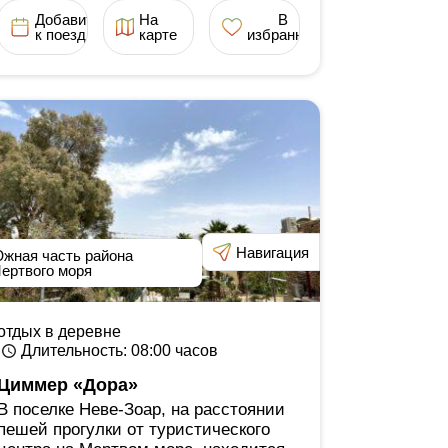
Добавить
На
В
к поездке
карте
избранное
Навигация
жная часть района
ертвого моря
отдых в деревне
Длительность
: 08:00
часов
Циммер «Дора»
В поселке Неве-Зоар, на расстоянии
пешей прогулки от туристического