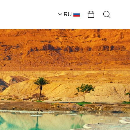
RU
AR
HE
EN
Северная часть район
Мертвого моря
Рестораны
«Последний шанс»