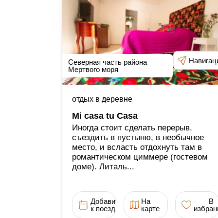
Навигац
Северная часть района
Мертвого моря
отдых в деревне
Mi casa tu Casa
Иногда стоит сделать перерыв,
съездить в пустыню, в необычное
место, и всласть отдохнуть там в
романтическом циммере (гостевом
доме). Литаль...
Добавить
На
В
к поездке
карте
избран