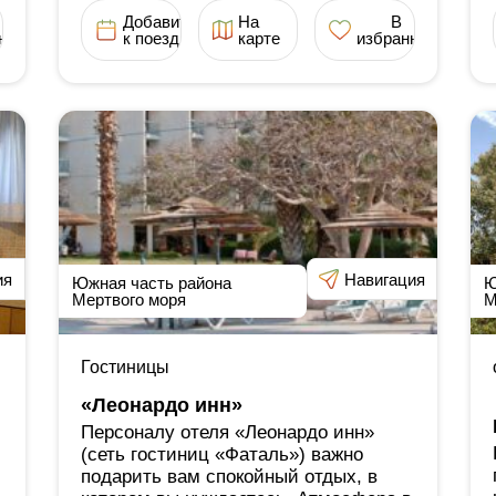
Добавить
На
В
ное
к поездке
карте
избранное
ия
Навигация
Южная часть района
Ю
Мертвого моря
М
Гостиницы
«Леонардо инн»
Персоналу отеля «Леонардо инн»
(сеть гостиниц «Фаталь») важно
подарить вам спокойный отдых, в