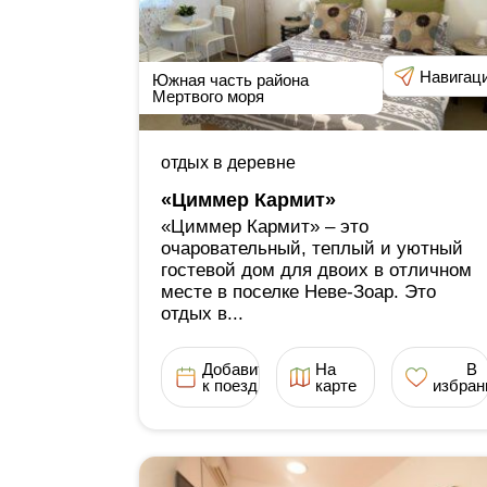
Навигац
Южная часть района
Мертвого моря
отдых в деревне
«Циммер Кармит»
«Циммер Кармит» ‒ это
очаровательный, теплый и уютный
гостевой дом для двоих в отличном
месте в поселке Неве-Зоар. Это
отдых в...
Добавить
На
В
к поездке
карте
избран