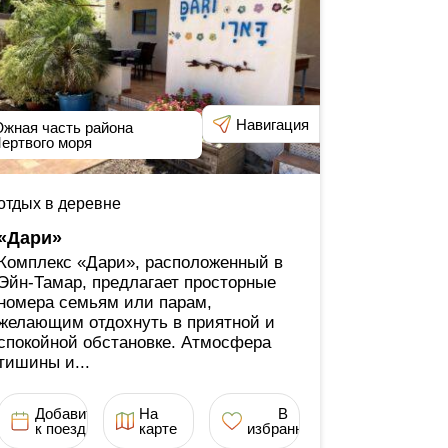
Навигация
жная часть района
ертвого моря
отдых в деревне
«Дари»
Комплекс «Дари», расположенный в
Эйн-Тамар, предлагает просторные
номера семьям или парам,
желающим отдохнуть в приятной и
спокойной обстановке. Атмосфера
тишины и...
Добавить
На
В
к поездке
карте
избранное