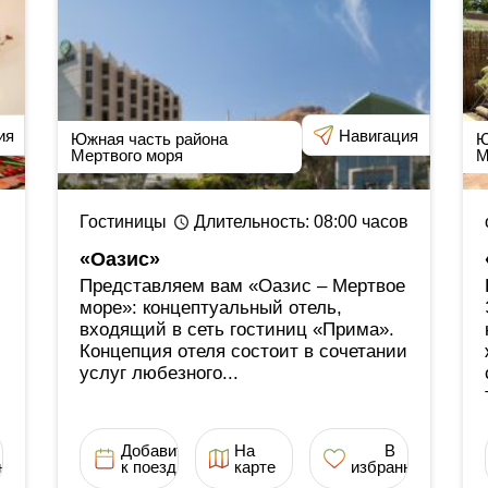
ия
Навигация
Южная часть района
Ю
Мертвого моря
М
Гостиницы
Длительность
: 08:00
часов
«Оазис»
Представляем вам «Оазис ‒ Мертвое
море»: концептуальный отель,
входящий в сеть гостиниц «Прима».
Концепция отеля состоит в сочетании
услуг любезного...
Добавить
На
В
ное
к поездке
карте
избранное