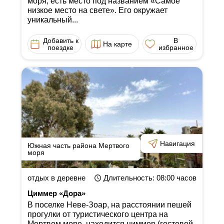
моря, есть место под названием «Самое
низкое место на свете». Его окружает
уникальный...
Добавить к
В
На карте
поездке
избранное
Навигация
Южная часть района Мертвого
моря
отдых в деревне
Длительность
: 08:00
часов
Циммер «Дора»
В поселке Неве-Зоар, на расстоянии пешей
прогулки от туристического центра на
Мертвом море, находится циммер (гостевой