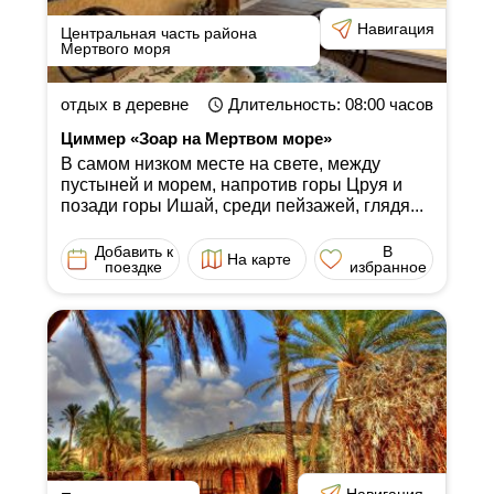
Навигация
Центральная часть района
Мертвого моря
отдых в деревне
Длительность
: 08:00
часов
Циммер «Зоар на Мертвом море»
В самом низком месте на свете, между
пустыней и морем, напротив горы Цруя и
позади горы Ишай, среди пейзажей, глядя...
Добавить к
В
На карте
поездке
избранное
Навигация