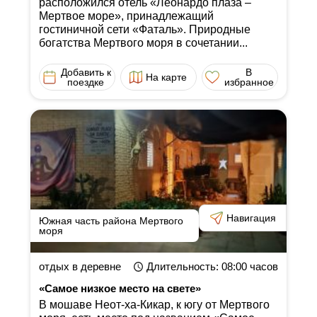
расположился отель «Леонардо плаза ‒
Мертвое море», принадлежащий
гостиничной сети «Фаталь». Природные
богатства Мертвого моря в сочетании...
Добавить к
В
На карте
поездке
избранное
Навигация
Южная часть района Мертвого
моря
отдых в деревне
Длительность
: 08:00
часов
«Самое низкое место на свете»
В мошаве Неот-ха-Кикар, к югу от Мертвого