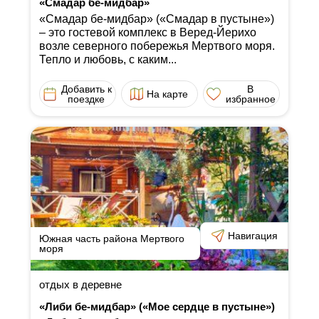
«Смадар бе-мидбар»
«Смадар бе-мидбар» («Смадар в пустыне»)
‒ это гостевой комплекс в Веред-Йерихо
возле северного побережья Мертвого моря.
Тепло и любовь, с каким...
Добавить к
В
На карте
поездке
избранное
Навигация
Южная часть района Мертвого
моря
отдых в деревне
«Либи бе-мидбар» («Мое сердце в пустыне»)