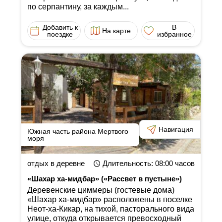
по серпантину, за каждым...
Добавить к
В
На карте
поездке
избранное
Навигация
Южная часть района Мертвого
моря
отдых в деревне
Длительность
: 08:00
часов
«Шахар ха-мидбар» («Рассвет в пустыне»)
Деревенские циммеры (гостевые дома)
«Шахар ха-мидбар» расположены в поселке
Неот-ха-Кикар, на тихой, пасторального вида
улице, откуда открывается превосходный