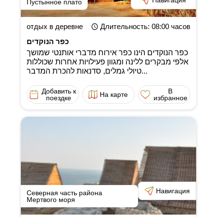
Пустынное плато
отдых в деревне
Длительность
: 08:00
часов
כפר הנוקדים
כפר הנוקדים הינו כפר אירוח מדברי אותנטי שמושך
אלפי מבקרים ללינה ומגוון פעילויות אחרות שכוללות
טיולי גמלים, סדנאות להכרת המדבר...
Добавить к
В
На карте
поездке
избранное
Навигация
Северная часть района
Мертвого моря