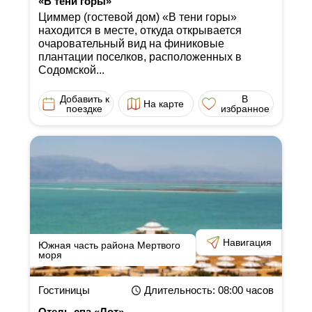
«В тени горы»
Циммер (гостевой дом) «В тени горы»
находится в месте, откуда открывается
очаровательный вид на финиковые
плантации поселков, расположенных в
Содомской...
Добавить к
В
На карте
поездке
избранное
Навигация
Южная часть района Мертвого
моря
Гостиницы
Длительность
: 08:00
часов
Отель-спа «Лот»