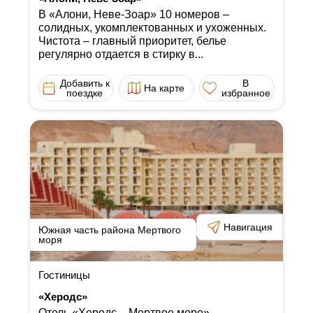
В «Алони, Неве-Зоар» 10 номеров ‒
солидных, укомплектованных и ухоженных.
Чистота ‒ главный приоритет, белье
регулярно отдается в стирку в...
Добавить к
В
На карте
поездке
избранное
Навигация
Южная часть района Мертвого
моря
Гостиницы
«Херодс»
Отель «Херодс ‒ Мертвое море»