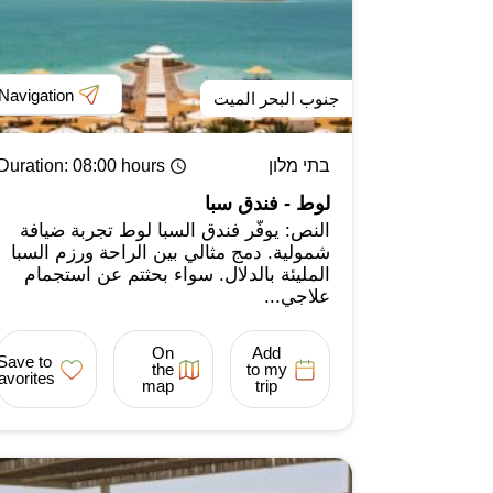
Navigation
جنوب البحر الميت
בתי מלון
: 08:00 hours
Duration
لوط - فندق سبا
النص: يوفّر فندق السبا لوط تجربة ضيافة
شمولية. دمج مثالي بين الراحة ورزم السبا
المليئة بالدلال. سواء بحثتم عن استجمام
علاجي...
On
Add
Save to
the
to my
favorites
map
trip