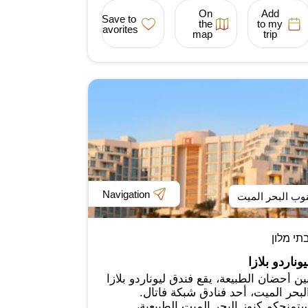
On
Add
Save to
the
to my
favorites
map
trip
Navigation
وب البحر الميت
תי מלון
يوناردو بلازا
ين أحضان الطبيعة، يقع فندق ليوناردو بلازا
لبحر الميت، أحد فنادق شبكة فاتال.
تمنحكم كنوز البحر الميت الطبيعية،