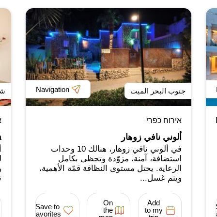
Navigation
جنوب البحر الميت
شم
אירוח כפרי
א
ألوني نافي زوهار
a
في ألوني نافي زوهار، هنالك 10 وحدات
أ
استضافة، آمنة، مزوّدة وتحظى بكامل
ل
الرعاية. يحتل مستوى النظافة قمّة الأهمية،
ر
ويتم غسل...
ت
On
Add
Save to
the
to my
favorites