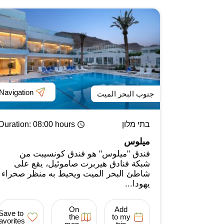
Navigation
جنوب البحر الميت
בתי מלון
: 08:00 hours
Duration
ميلوس
فندق "ميلوس" هو فندق كونسيبت من
شبكة فنادق هيربرت صاموئيل، يقع على
شاطئ البحر الميت ويحيط به منظر صحراء
يهودا...
On
Add
Save to
the
to my
favorites