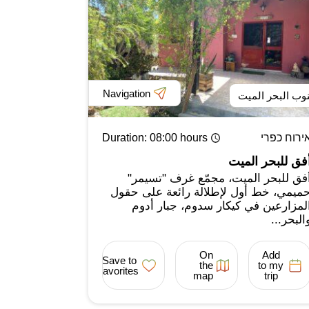
Navigation
وب البحر الميت
ירוח כפרי
: 08:00 hours
Duration
فق للبحر الميت
فق للبحر الميت، مجمّع غرف "تسيمر"
ميمي، خط أول لإطلالة رائعة على حقول
لمزارعين في كيكار سدوم، جبار أدوم
البحر...
On
Add
Save to
the
to my
favorites
map
trip