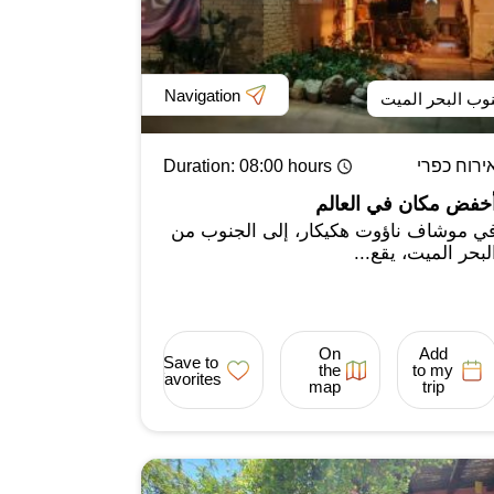
Navigation
وب البحر الميت
ירוח כפרי
: 08:00 hours
Duration
خفض مكان في العالم
ي موشاف ناؤوت هكيكار، إلى الجنوب من
لبحر الميت، يقع...
On
Add
Save to
the
to my
favorites
map
trip