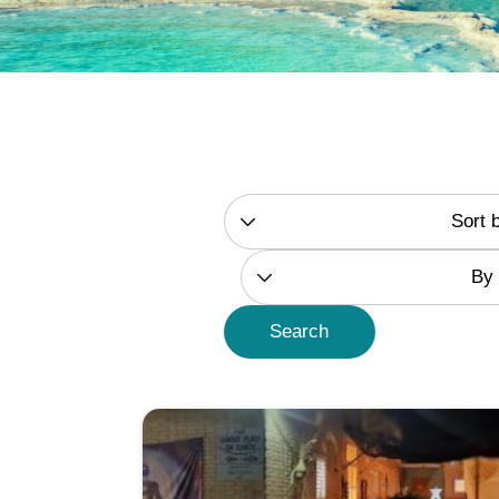
Sort 
By 
Search