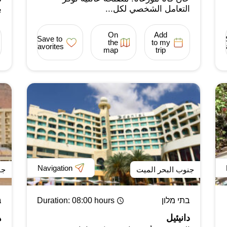
التعامل الشخصي لكل...
ب
On
Add
Save to
the
to my
favorites
map
trip
Navigation
جنوب البحر الميت
جن
בתי מלון
: 08:00 hours
Duration
ב
دانيئيل
ه