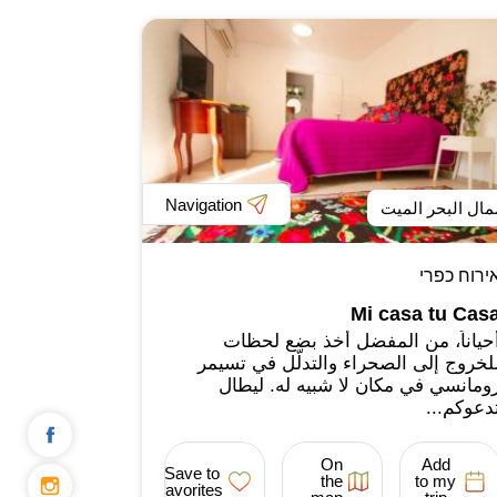
Navigation
ال البحر الميت
ירוח כפרי
Mi casa tu Cas
حياناً، من المفضل أخذ بضع لحظات
لخروج إلى الصحراء والتدلّل في تسيمر
ومانسي في مكان لا شبيه له. ليطال
دعوكم...
On
Add
Save to
the
to my
favorites