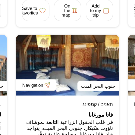
On
Add
Save to
the
to my
favorites
map
trip
Navigation
جنوب البحر الميت
جن
חאנים / קמפינג
ב
فاتا مورغانا
ل
في قلب الحقول الزراعية التابعة لموشاف
ب
ناؤوت هكيكار، جنوبي البحر الميت، يتواجد
ا
خان فاتا مورغانا. مصلحة عائلية توفّر
س