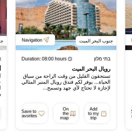
Navigation
جنوب البحر الميت
جن
בתי מלון
: 08:00 hours
Duration
א
رويال البحر الميت
أ
تستحقون القليل من وقت الراحة من سباق
أ
الحياة... يوفر لكم فندق رويال المنبر المثالي
ح
لإجازة لا تحتاج لأي جهد وتسمح...
ا
و
On
Add
Save to
the
to my
favorites
map
trip