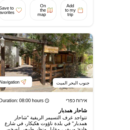
On
Add
Save to
the
to my
favorites
map
trip
Navigation
جنوب البحر الميت
אירוח כפרי
: 08:00 hours
Duration
شاحار همدبار
تتواجد غرف التسيمر الريفية "شاحار
همدبار" في بلدة ناؤوت هكيكار، في شارع
هادئ وريفي، مقابل منظر طبيعي لصخور