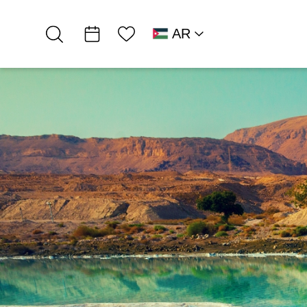
قائمة الأمنيات
AR
RU
HE
EN
شمال البحر الميت
אירוח כפרי
سمادار في الصحراء