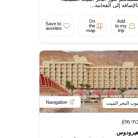
الإضافة إلى الفخامة...
On
Add
Save to
the
to my
favorites
map
trip
Navigation
وب البحر الميت
תי מלון
يرودوس