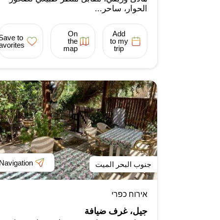
الحوار، ساحر...
On
Add
Save to
the
to my
favorites
map
trip
Navigation
جنوب البحر الميت
אירוח כפרי
جيل، غرف ضيافة