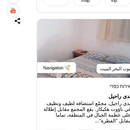
map
trip
Navigation
وب البحر الميت
ירוח כפרי
دى راحيل
دى راحيل، مجمّع استضافة لطيف ونظيف
ي ناؤوت هكيكار. يقع المجمع مقابل إطلالة
لى عظمة الجبال في المنطقة، تماما
قابل "الفطرة"...