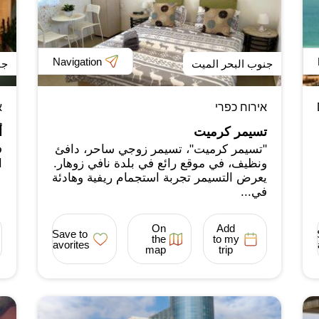
Navigation
جنوب البحر الميت
جن
אירוח כפרי
א
تسيمر كرميت
أ
"تسيمر كرميت"، تسيمر زوجي ساحر، دافئ
ف
ونظيف، في موقع رائع في بلدة نافي زوهار.
ا
يعرض التسيمر تجربة استجمام ريفية وهادئة
في...
On
Add
Save to
the
to my
favorites
map
trip