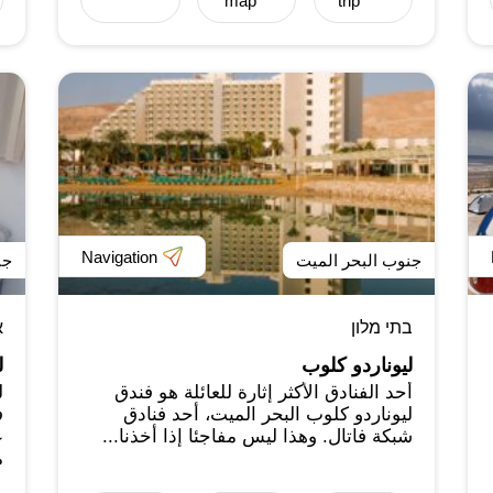
map
trip
Navigation
جنوب البحر الميت
جن
בתי מלון
א
ليوناردو كلوب
ل
أحد الفنادق الأكثر إثارة للعائلة هو فندق
ل
ليوناردو كلوب البحر الميت، أحد فنادق
ف
شبكة فاتال. وهذا ليس مفاجئا إذا أخذنا...
ع
م