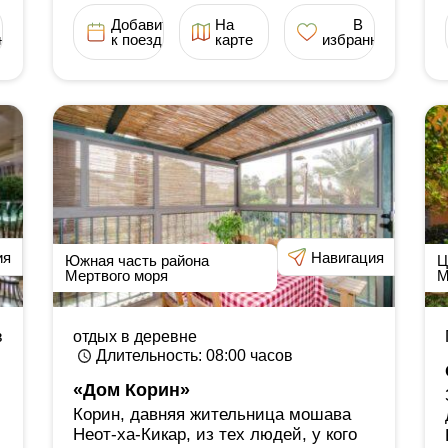
Добавить
На
В
ное
к поездке
карте
избранное
ия
Навигация
Южная часть района
Ц
Мертвого моря
М
в
отдых в деревне
Длительность
: 08:00
часов
«Дом Корин»
Корин, давняя жительница мошава
Неот-ха-Кикар, из тех людей, у кого