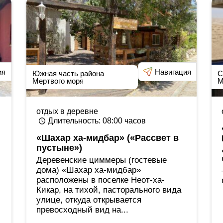
ия
Навигация
Южная часть района
С
Мертвого моря
М
отдых в деревне
Длительность
: 08:00
часов
«Шахар ха-мидбар» («Рассвет в
пустыне»)
Деревенские циммеры (гостевые
дома) «Шахар ха-мидбар»
расположены в поселке Неот-ха-
Кикар, на тихой, пасторального вида
улице, откуда открывается
превосходный вид на...