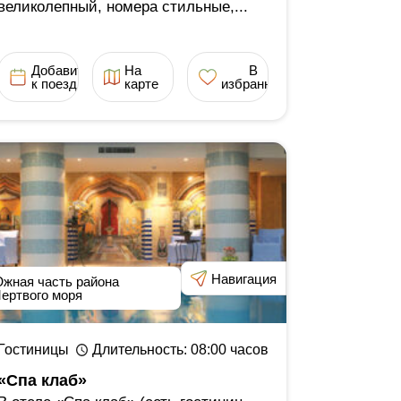
великолепный, номера стильные,...
Добавить
На
В
к поездке
карте
избранное
Навигация
жная часть района
ертвого моря
Гостиницы
Длительность
: 08:00
часов
«Спа клаб»