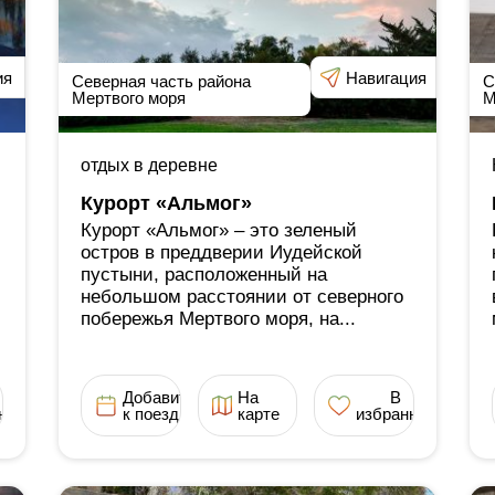
ия
Навигация
Северная часть района
С
Мертвого моря
М
отдых в деревне
Курорт «Альмог»
Курорт «Альмог» ‒ это зеленый
остров в преддверии Иудейской
пустыни, расположенный на
небольшом расстоянии от северного
побережья Мертвого моря, на...
Добавить
На
В
ное
к поездке
карте
избранное