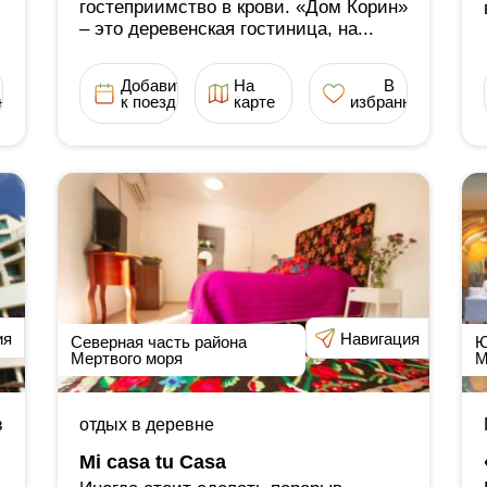
гостеприимство в крови. «Дом Корин»
‒ это деревенская гостиница, на...
Добавить
На
В
ное
к поездке
карте
избранное
ия
Навигация
Северная часть района
Ю
Мертвого моря
М
в
отдых в деревне
Mi casa tu Casa