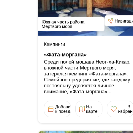
Навигац
Южная часть района
Мертвого моря
Кемпинги
«Фата-моргана»
Среди полей мошава Неот-ха-Кикар,
в южной части Мертвого моря,
затерялся кемпинг «Фата-моргана».
Семейное предприятие, где каждому
постояльцу уделяется личное
внимание, «Фата-моргана»...
Добавить
На
В
к поездке
карте
избран