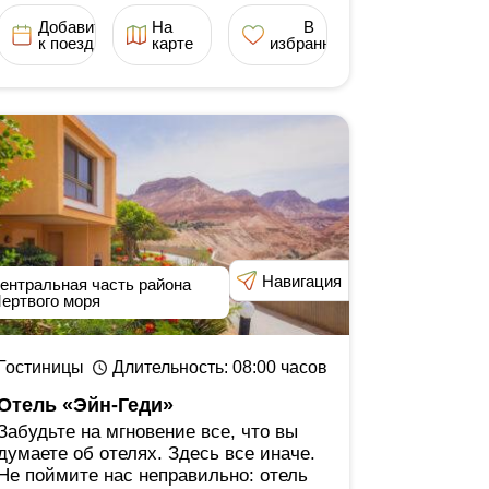
Добавить
На
В
к поездке
карте
избранное
Навигация
ентральная часть района
ертвого моря
Гостиницы
Длительность
: 08:00
часов
Отель «Эйн-Геди»
Забудьте на мгновение все, что вы
думаете об отелях. Здесь все иначе.
Не поймите нас неправильно: отель