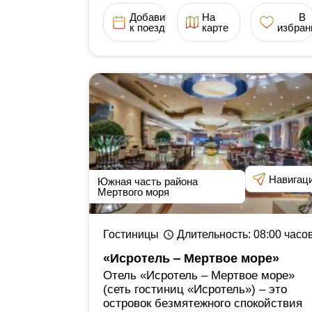
Добавить
На
В
к поездке
карте
избран
Навигац
Южная часть района
Мертвого моря
Гостиницы
Длительность
: 08:00
часо
«Исротель ‒ Мертвое море»
Отель «Исротель ‒ Мертвое море»
(сеть гостиниц «Исротель») ‒ это
островок безмятежного спокойствия