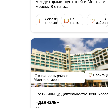
между горами, пустыней и Мертвым
морем. В отеле...
Добавить
На
В
к поездке
карте
избран
Навигац
Южная часть района
Мертвого моря
Гостиницы
Длительность
: 08:00
часо
«Даниэль»