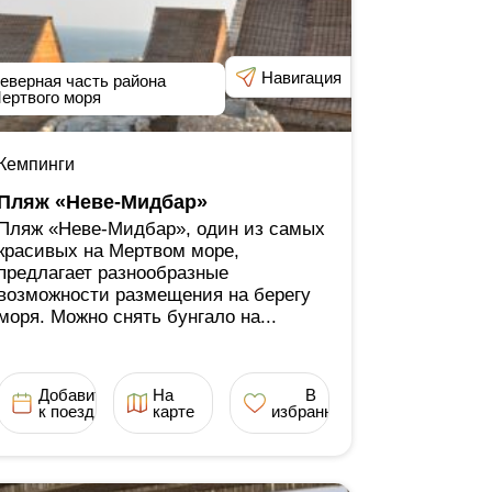
Навигация
еверная часть района
ертвого моря
Кемпинги
Пляж «Неве-Мидбар»
Пляж «Неве-Мидбар», один из самых
красивых на Мертвом море,
предлагает разнообразные
возможности размещения на берегу
моря. Можно снять бунгало на...
Добавить
На
В
к поездке
карте
избранное