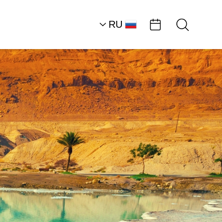
RU
AR
HE
EN
Южная часть района
Мертвого моря
отдых в деревне
«Алони, Неве-Зоар»