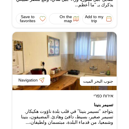
يذكرك بـ "ما أعظم...
Save to
On the
Add to my
favorites
map
trip
Navigation
جنوب البحر الميت
אירוח כפרי
تسيمر بنينا
يتواجد "تسيمر بنينا" في قلب بلدة ناؤوت هكيكار.
تسيمر صغير، بسيط، دافئ وهادئ. المضيفون، بنينا
وشمعيا، من قدماء البلدة، مبتسمان ولطيفان،...