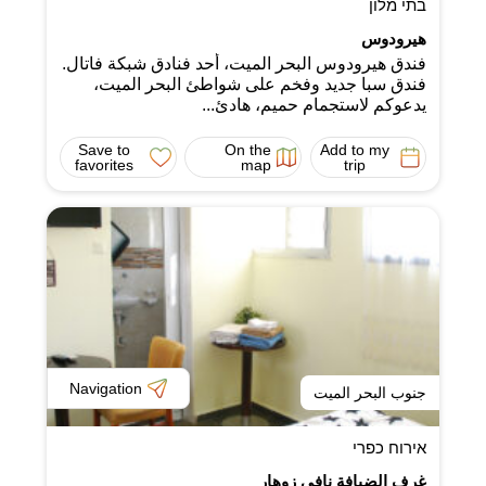
בתי מלון
هيرودوس
فندق هيرودوس البحر الميت، أحد فنادق شبكة فاتال.
فندق سبا جديد وفخم على شواطئ البحر الميت،
يدعوكم لاستجمام حميم، هادئ...
Save to
On the
Add to my
favorites
map
trip
Navigation
جنوب البحر الميت
אירוח כפרי
غرف الضيافة نافي زوهار