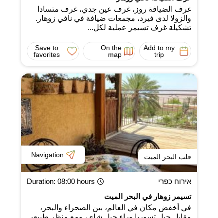
غرف الضيافة روز، غرف عين جدي، غرف متسادا
والزولا لدى فيرد، مجمعات ضيافة في نافي زوهار.
تشكيلة غرف تسيمر عملية لكل...
Save to
On the
Add to my
favorites
map
trip
Navigation
قلب البحر الميت
אירוח כפרי
: 08:00 hours
Duration
تسيمر زوهار في البحر الميت
في أخفض مكان في العالم، بين الصحراء والبحر،
مقابل جبل تسوريا وراء جبل شاي، ومع منظر طبيعي