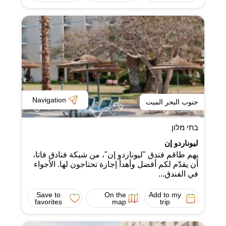
Navigation
جنوب البحر الميت
בתי מלון
ليوناردو إن
يهم طاقم فندق "ليوناردو إن"، من شبكة فنادق فاتا،
أن يقدّم لكم أفضل وأهدأ إجازة تحتاجون لها. الأجواء
في الفندق...
Save to
On the
Add to my
favorites
map
trip