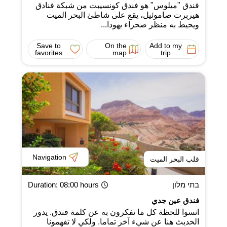
فندق "ميلوس" هو فندق كونسيبت من شبكة فنادق
هيربرت صاموئيل، يقع على شاطئ البحر الميت
ويحيط به منظر صحراء يهودا...
Save to
On the
Add to my
favorites
map
trip
Navigation
قلب البحر الميت
בתי מלון
: 08:00 hours
Duration
فندق عين جدي
انسوا للحظة كل ما تفكرون به عن كلمة فندق. يدور
الحديث هنا عن شيء آخر تماما. ولكي لا تفهمونا