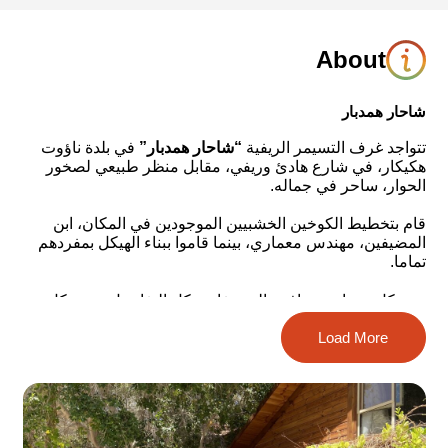
About
شاحار همدبار
تتواجد غرف التسيمر الريفية
“شاحار همدبار”
في بلدة ناؤوت
هكيكار، في شارع هادئ وريفي، مقابل منظر طبيعي لصخور
الحوار، ساحر في جماله.
قام بتخطيط الكوخين الخشبيين الموجودين في المكان، ابن
المضيفين، مهندس معماري، بينما قاموا ببناء الهيكل بمفردهم
تماما.
يهتم كل من إيتي ودافيد، المضيفان، بكل التفاصيل، ومن كل
القلب. بدءًا بالنظافة على أعلى المستويات، الصيانة الدائمة
Load More
للأكواخ وحتى زراعة أشتال النباتات من أجل رعاية الحديقة
والساحة المغطاة بالخشب.
الأكواخ، حميمة وبيتية، تتألف من صالون، غرفة نوم طابق
جاليري مع نافذة عملاقة تطلّ على المنظر الطبيعي، غرفة
استحمام مع جاكوزي، مطبخ صغير، وساحة خصوصية لكل كوخ