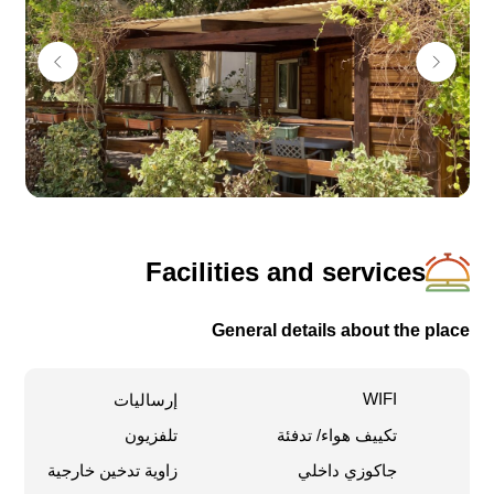
حيث بإمكانكم الجلوس، الإصغاء للهدوء واستنشاق المناظر
الطبيعية.
لأجل متعتكم، في كل كوخ هنالك أيضا ألعاب مثل – شيش بيش،
ورق اللعب، شطرنج، تاكي وكتب للمطالعة بالإمكان أخذها
معكم إلى المنزل أيضا.
في المجمع،
كوخان -2- عائليان (حتى 6 ضيوف)
Facilities and services
General details about the place
WIFI
إرساليات
تكييف هواء/ تدفئة
تلفزيون
جاكوزي داخلي
زاوية تدخين خارجية