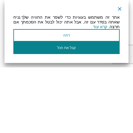
ניוזלטר
אתר זה משתמש בעוגיות כדי לשפר את החוויה שלך.נניח
שאתה בסדר עם זה, אבל אתה יכול לבטל את הסכמתך אם
תרצה.
קרא עוד
عنوان بريدك الإلكتروني
דחה
أؤكد أنني قرأت وأوافق على سياسة
الخصوصية
وسياسة ملفات تعريف الارتباط الخاصة
بالموقع
קבל את הכל
الإلكتروني.
تصريح المتاحية
النظام الداخلي
Powered by
جميع الحقوق محفوظة لـ "أرض (منطقة) البحر الميت ©