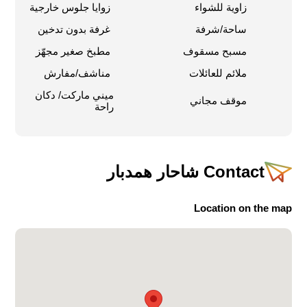
زاوية للشواء
زوايا جلوس خارجية
ساحة/شرفة
غرفة بدون تدخين
مسبح مسقوف
مطبخ صغير مجهّز
ملائم للعائلات
مناشف/مفارش
ميني ماركت/ دكان
موقف مجاني
راحة
Contact
شاحار همدبار
Location on the map