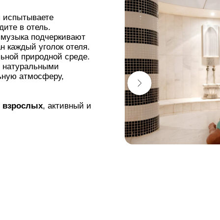
ы испытываете
дите в отель.
 музыка подчеркивают
н каждый уголок отеля.
льной природной среде.
о натуральными
ьную атмосферу,
я взрослых
, активный и
rior и номеров Deluxe