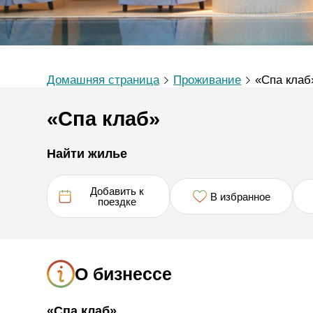
Домашняя страница
Проживание
«Спа клаб
«Спа клаб»
Найти жилье
Добавить к
В избранное
поездке
О бизнессе
«Спа клаб»