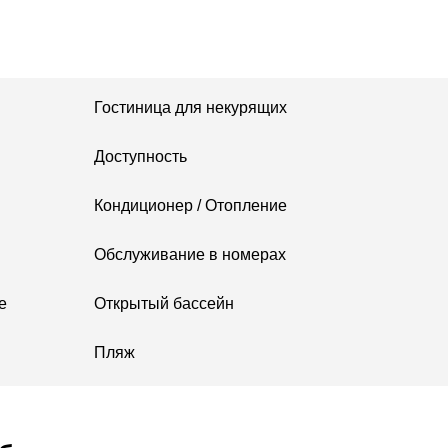
дна нежиться в широкой
 будет терпеливо ждать
одадут ужин.
Гостиница для некурящих
и, закусками и
Доступность
Кондиционер / Отопление
и
Обслуживание в номерах
го с отелем «Оазис»,
воль наслаждаться
е
Открытый бассейн
 могут бесплатно
Пляж
Солярий»,
ным, отель предлагает