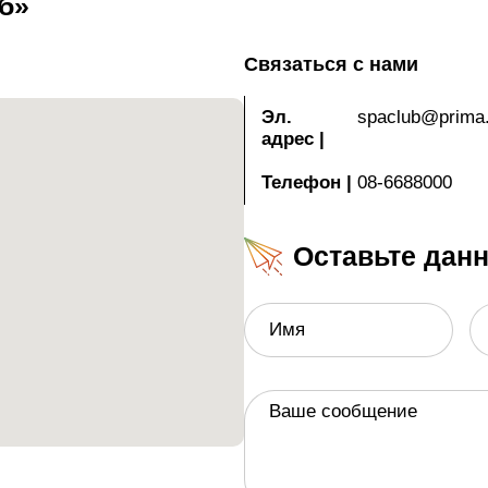
б»
е прекрасную
увлекательных мастер-
на совершенствование
Связаться с нами
 и здоровье,
яния, диета, наука,
Эл.
spaclub@prima.
адрес
|
 отель предложит вам
ату) включая
Телефон
|
08-6688000
щь в чрезвычайной
Оставьте дан
 В общественных
сплатно пользоваться
Имя
игиозные услуги. При
ля могут парковаться
Ваше сообщение