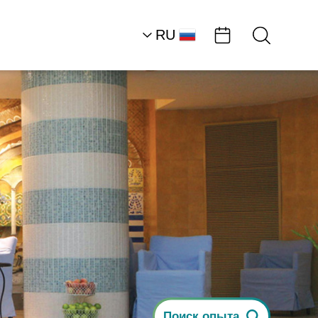
RU
AR
EN
Южная часть района
Мертвого моря
Гостиницы
«Леонардо плаза»
Поиск опыта