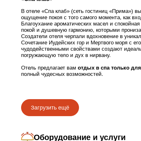
В отеле «Спа клаб» (сеть гостиниц «Прима») в
ощущение покоя с того самого момента, как вхо
Благоухание ароматических масел и спокойная
покой и душевную гармонию, которыми прониза
Создатели отеля черпали вдохновение в уника
Сочетание Иудейских гор и Мертвого моря с ег
чудодейственными свойствами создают идеал
погружающую тело и дух в нирвану.
Отель предлагает вам
отдых в спа только дл
полный чудесных возможностей.
Количество и выбор номеров
Загрузить ещё
В отеле 98 просторных и стильных номеров Supe
с джакузи.
Оборудование и услуги