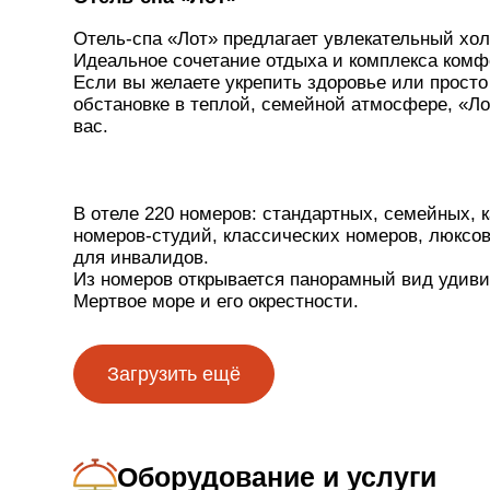
Отель-спа «Лот» предлагает увлекательный хо
Идеальное сочетание отдыха и комплекса комф
Если вы желаете укрепить здоровье или просто
обстановке в теплой, семейной атмосфере, «Ло
вас.
В отеле 220 номеров: стандартных, семейных, к
номеров-студий, классических номеров, люксов
для инвалидов.
Из номеров открывается панорамный вид удиви
Мертвое море и его окрестности.
Загрузить ещё
Питание
В отеле тщательно следят за качеством еды, ч
обслуживанием, стараясь оправдать ваши над
Оборудование и услуги