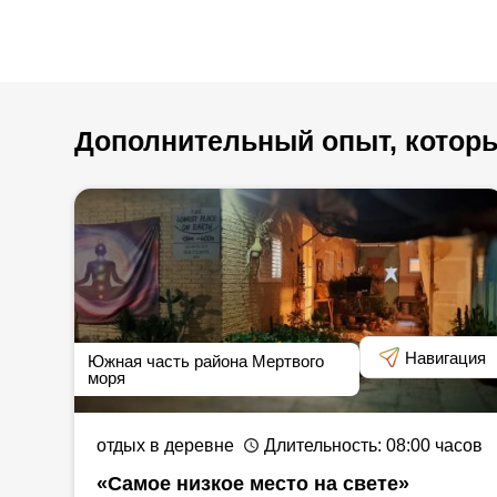
Можно приобрести пакет процедур на целый ден
В связи с ограничениями, налагаемыми «ф
Дополнительный опыт, которы
стандартом» и указаниями министерства здр
возможны изменения в порядке предоставле
услуг отеля. Необходимо выяснить у предста
каком объеме оказываются услуги и наскол
период вашего пребывания в отеле.
Навигация
Южная часть района Мертвого
моря
отдых в деревне
Длительность
: 08:00
часов
«Самое низкое место на свете»