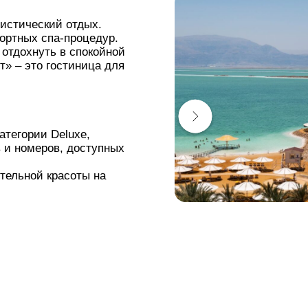
листический отдых.
ортных спа-процедур.
 отдохнуть в спокойной
т» ‒ это гостиница для
атегории Deluxe,
 и номеров, доступных
тельной красоты на
истотой и
ежды.