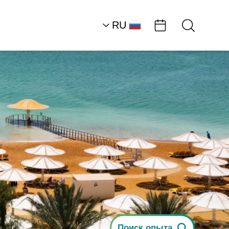
RU
AR
HE
EN
Северная часть район
Мертвого моря
Активный отдых:
нестандартные
решения
Джип Ори
Поиск опыта