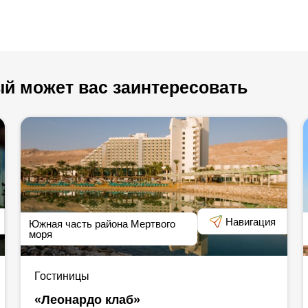
ь ‒ с обедом или без.
иолетовым
й может вас заинтересовать
авоохранения,
ния тех или иных
вителей отеля, в
ько они доступны в
Навигация
Южная часть района Мертвого
моря
Гостиницы
«Леонардо клаб»