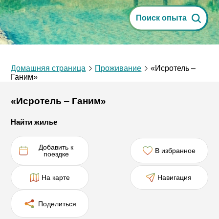
Поиск опыта
Домашняя страница
Проживание
«Исротель ‒
Ганим»
«Исротель ‒ Ганим»
Найти жилье
Добавить к
В избранное
поездке
На карте
Навигация
Поделиться