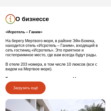
О бизнессе
«Исротель ‒ Ганим»
На берегу Мертвого моря, в районе Эйн-Бокека,
находится отель «Исротель ‒ Ганим», входящий в
сеть гостиниц «Исротель». Это приятное и
гостеприимное место, где вам всегда будут рады.
В отеле 203 номера, в том числе 10 люксов (все с
видом на Мертвое море).
Типы номеров:
номера с видом на Мертвое море и
на бассейн, номера категории Deluxe, номера-студии,
Загрузить ещё
номера с верандой и большие семейные номера.
Питание
Гостиничный ресторан
«Шакед»
предлагает