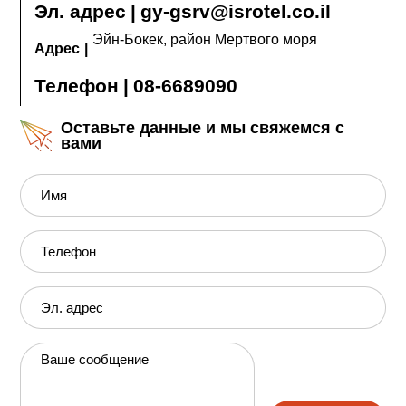
Эл. адрес
|
gy-gsrv@isrotel.co.il
министерства здравоохранения, возможны
изменения в порядке предоставления тех или
Эйн-Бокек, район Мертвого моря
иных услуг отеля. Необходимо выяснить у
Адрес
|
представителей отеля, в каком объеме
оказываются услуги и насколько они доступны в
Телефон
|
08-6689090
период вашего пребывания в отеле.
Оставьте данные и мы свяжемся с
вами
Имя
Телефон
Эл. адрес
Ваше сообщение