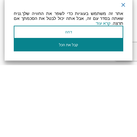
ניוזלטר
אתר זה משתמש בעוגיות כדי לשפר את החוויה שלך.נניח
שאתה בסדר עם זה, אבל אתה יכול לבטל את הסכמתך אם
תרצה.
קרא עוד
عنوان بريدك الإلكتروني
דחה
أؤكد أنني قرأت وأوافق على سياسة
الخصوصية
وسياسة ملفات تعريف الارتباط الخاصة
بالموقع
קבל את הכל
الإلكتروني.
تصريح المتاحية
النظام الداخلي
Powered by
جميع الحقوق محفوظة لـ "أرض (منطقة) البحر الميت ©