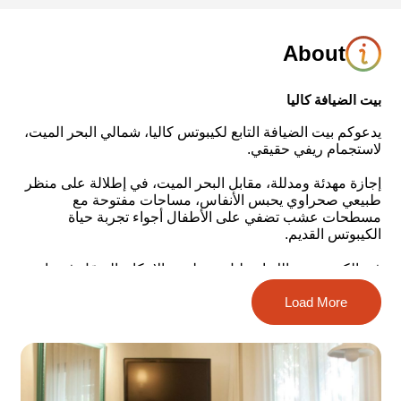
About
بيت الضيافة كاليا
يدعوكم بيت الضيافة التابع لكيبوتس كاليا، شمالي البحر الميت،
لاستجمام ريفي حقيقي.
إجازة مهدئة ومدللة، مقابل البحر الميت، في إطلالة على منظر
طبيعي صحراوي يحبس الأنفاس، مساحات مفتوحة مع
مسطحات عشب تضفي على الأطفال أجواء تجربة حياة
الكيبوتس القديم.
في الكيبوتس هنالك اسطبل وحظيرة بالإمكان التجوّل فيهما
بصورة ذاتية والاستمتاع بالإجواء الريفية التي يعرضها الكيبوتس.
Load More
كذلك، بالإمكان السباحة في البحر الميت، في شاطئ كاليا،
سباحة وحمّام كله صحة بشعور خارج البلاد، بالإمكان التنزّه في
المنطقة في مواقع مثيرة ومناظر صحراوية رائعة، بالإضافة إلى
تشكيلة غنية من التجارب، لاختياركم ومتعتكم.