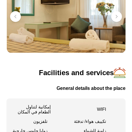
لن تصدقوا كم هذا قريب! فقط نصف ساعة مت القدس،
وساعة وربع من تل أبيب المكتظة.
ندعوكم لتغيير الجو والقدوم إلى الهدوء، المتعة والاستمتاع
المتواصل، هنا لدينا في البحر الميت في كيبوتس كاليا.
في المجمّع،
64 وحدة ضيافة، حتى 5 ضيوف في الوحدة
Facilities and services
General details about the place
إمكانية لتناول
WIFI
الطعام في المكان
تكييف هواء/ تدفئة
تلفزيون
زاوية للشواء
زوايا جلوس خارجية