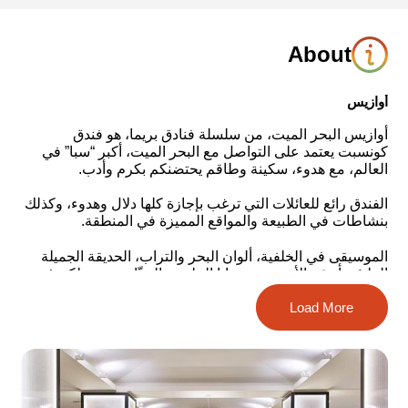
About
أوازيس
أوازيس البحر الميت، من سلسلة فنادق بريما، هو فندق
كونسبت يعتمد على التواصل مع البحر الميت، أكبر “سبا” في
العالم، مع هدوء، سكينة وطاقم يحتضنكم بكرم وأدب.
الفندق رائع للعائلات التي ترغب بإجازة كلها دلال وهدوء، وكذلك
بنشاطات في الطبيعة والمواقع المميزة في المنطقة.
الموسيقى في الخلفية، ألوان البحر والتراب، الحديقة الجميلة
المليئة بأسرّة الأرجوحة وزوايا الجلوس الجذّابة، ستدخلكم في
أجواء الإجازة الصحراوية منذ لحظة وصولكم إلى الفندق.
Load More
يحتوي الفندق على 139 غرفة، منها 4 أجنحة.
أنواع الغرف:
غرف كلاسيك، غرف عائلية واسعة، غرف بجانب