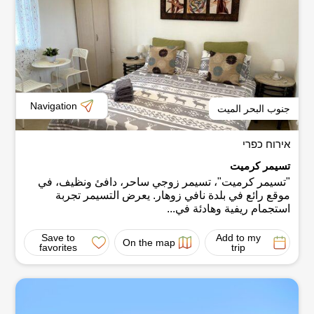
Navigation
جنوب البحر الميت
אירוח כפרי
تسيمر كرميت
"تسيمر كرميت"، تسيمر زوجي ساحر، دافئ ونظيف، في
موقع رائع في بلدة نافي زوهار. يعرض التسيمر تجربة
استجمام ريفية وهادئة في...
Save to
Add to my
On the map
favorites
trip