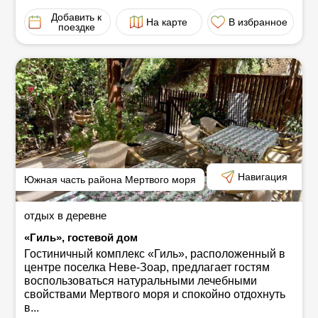
оказываются услуги и насколько они доступны в
Добавить к
период вашего пребывания в отеле.
На карте
В избранное
поездке
Навигация
Южная часть района Мертвого моря
отдых в деревне
«Гиль», гостевой дом
Гостиничный комплекс «Гиль», расположенный в
центре поселка Неве-Зоар, предлагает гостям
воспользоваться натуральными лечебными
свойствами Мертвого моря и спокойно отдохнуть
в...