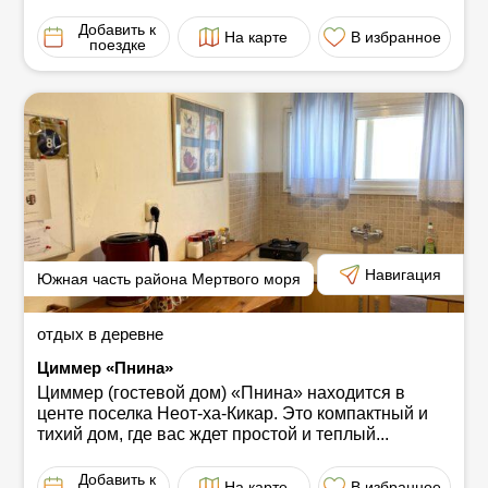
Добавить к
На карте
В избранное
поездке
Навигация
Южная часть района Мертвого моря
отдых в деревне
Циммер «Пнина»
Циммер (гостевой дом) «Пнина» находится в
центе поселка Неот-ха-Кикар. Это компактный и
тихий дом, где вас ждет простой и теплый...
Добавить к
На карте
В избранное