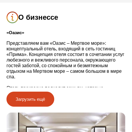
О бизнессе
«Оазис»
Представляем вам «Оазис ‒ Мертвое море»:
концептуальный отель, входящий в сеть гостиниц
«Прима». Концепция отеля состоит в сочетании услуг
любезного и вежливого персонала, окружающего
гостей заботой, со спокойным и безмятежным
отдыхом на Мертвом море ‒ самом большом в мире
спа.
Отель прекрасно подходит семьям, которые
стремятся провести отпуск в покое и комфорте и
Загрузить ещё
одновременно интересуются активным отдыхом на
природе и уникальными местными
достопримечательностями.
Музыка на фоне, краски моря и земли и прекрасный
парк с гамаками и манящими уголками для отдыха