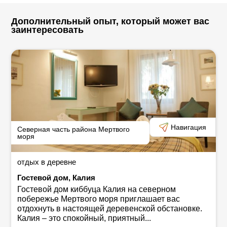
посещать спа бесплатно.
Персонал спа профессионально выполняет
Дополнительный опыт, который может вас
заинтересовать
различные виды процедур и массажа:
оздоровительные и косметические процедуры,
оригинальные процедуры с использованием грязи,
шиацу, рефлексологические процедуры и др. Если вы
захотите отдохнуть вдвоем, в спа есть отдельные
кабинеты с джакузи (процедуры оплачиваются
отдельно).
В отеле можно устраивать торжества и конференции
Навигация
Северная часть района Мертвого
(до 150 участников).
моря
отдых в деревне
В связи с ограничениями, налагаемыми
Гостевой дом, Калия
«фиолетовым стандартом» и указаниями
Гостевой дом киббуца Калия на северном
министерства здравоохранения, возможны
побережье Мертвого моря приглашает вас
изменения в порядке предоставления тех или
отдохнуть в настоящей деревенской обстановке.
иных услуг отеля. Необходимо выяснить у
Калия ‒ это спокойный, приятный...
представителей отеля, в каком объеме