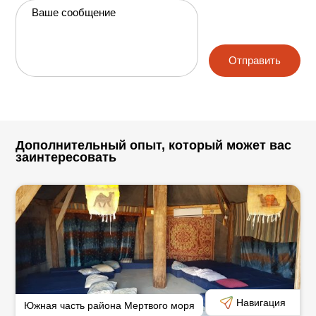
сад с удивительными растениями, привезенными со
Ваше сообщение
всего мира. В киббуце также имеется столовая,
минимаркет и игровая площадка для детей. Вы
можете пользоваться всем этим без проблем. Другие
варианты, на расстоянии непродолжительной
Отправить
поездки: Массада, Нахаль Бокек (надо ехать на юг),
заповедник Эйнот Цуким и национальный парк
Кумран (ехать в северном направлении). Для тех, кто
любит длительные прогулки, есть еще множество
вариантов пеших походов в районе Иудейской
пустыни и Мертвого моря.
Дополнительный опыт, который может вас
заинтересовать
Навигация
Южная часть района Мертвого моря