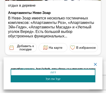
отдых в деревне
Апартаменты Неве-Зоар
В Неве-Зоар имеется несколько гостиничных
комплексов: «Апартаменты Роз», «Апартаменты
Эйн-Геди», «Апартаменты Масада» и «Уютный
уголок Веред». Есть большой выбор
обустроенных функциональных...
Добавить к
На карте
В избранное
поездке
קרא עוד
אתר זה משתמש בעוגיות כדי לשפר את החוויה שלך.נניח שאתה בסדר עם זה, אבל אתה יכול לבטל את הסכמתך אם תרצה.
דחה
קבל את הכל
Декларация доступности
Правила пользования
Powered by