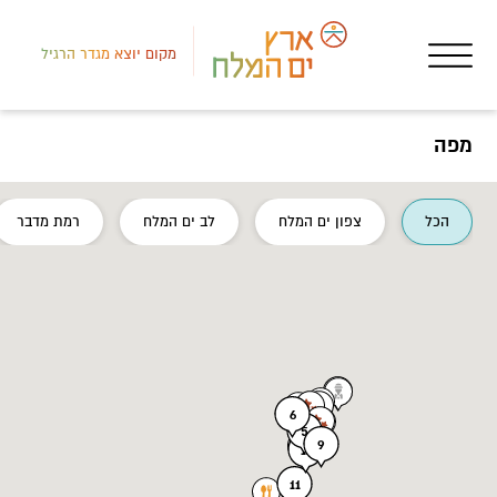
מקום יוצא מגדר הרגיל
מפה
רמת
הכל
צפון ים המלח
לב ים המלח
רמת מדבר
פעי
סיו
6
5
9
11
11