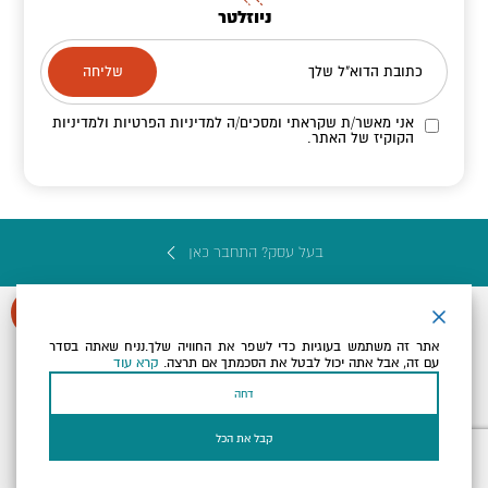
ניוזלטר
כתובת הדוא"ל שלך
אני מאשר/ת שקראתי ומסכים/ה
למדיניות הפרטיות ולמדיניות
הקוקיז
של האתר.
בעל עסק? התחבר כאן
אתר זה משתמש בעוגיות כדי לשפר את החוויה שלך.נניח שאתה בסדר
עם זה, אבל אתה יכול לבטל את הסכמתך אם תרצה.
קרא עוד
הצהרת נגישות
תקנון, תנאי שימוש ומדיניות פרטיות
הגדרות פרטיות
דחה
Powered by
כל הזכויות שמורות לארץ ים המלח ©
קבל את הכל