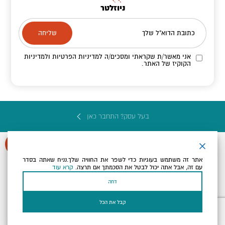
ניוזלטר
כתובת הדוא"ל שלך
אני מאשר/ת שקראתי ומסכים/ה
למדיניות הפרטיות ולמדיניות
הקוקיז
של האתר.
בעל עסק? התחבר כאן
אתר זה משתמש בעוגיות כדי לשפר את החוויה שלך.נניח שאתה בסדר
עם זה, אבל אתה יכול לבטל את הסכמתך אם תרצה.
קרא עוד
הצהרת נגישות
תקנון, תנאי שימוש ומדיניות פרטיות
הגדרות פרטיות
דחה
Powered by
כל הזכויות שמורות לארץ ים המלח ©
קבל את הכל