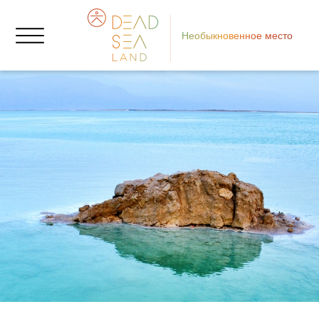
Необыкновенное место
Юж
о
«